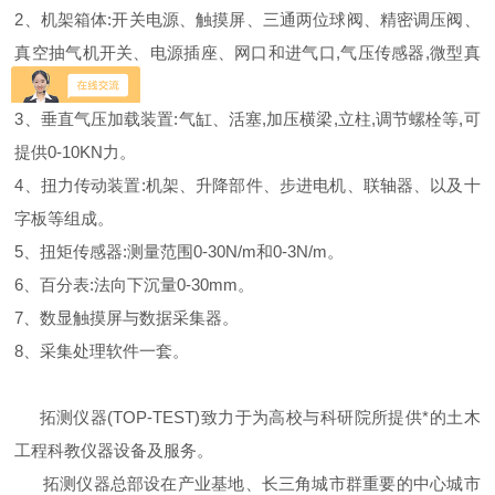
2、机架箱体:开关电源、触摸屏、三通两位球阀、精密调压阀、
真空抽气机开关、电源插座、网口和进气口,气压传感器,微型真
空抽气机。
3、垂直气压加载装置:气缸、活塞,加压横梁,立柱,调节螺栓等,可
提供0-10KN力。
4、扭力传动装置:机架、升降部件、步进电机、联轴器、以及十
字板等组成。
5、扭矩传感器:测量范围0-30N/m和0-3N/m。
6、百分表:法向下沉量0-30mm。
7、数显触摸屏与数据采集器。
8、采集处理软件一套。
拓测仪器(TOP-TEST)致力于为高校与科研院所提供*的土木
工程科教仪器设备及服务。
拓测仪器总部设在产业基地、长三角城市群重要的中心城市