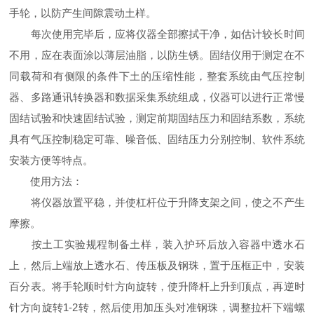
手轮，以防产生间隙震动土样。
每次使用完毕后，应将仪器全部擦拭干净，如估计较长时间
不用，应在表面涂以薄层油脂，以防生锈。固结仪用于测定在不
同载荷和有侧限的条件下土的压缩性能，整套系统由气压控制
器、多路通讯转换器和数据采集系统组成，仪器可以进行正常慢
固结试验和快速固结试验，测定前期固结压力和固结系数，系统
具有气压控制稳定可靠、噪音低、固结压力分别控制、软件系统
安装方便等特点。
使用方法：
将仪器放置平稳，并使杠杆位于升降支架之间，使之不产生
摩擦。
按土工实验规程制备土样，装入护环后放入容器中透水石
上，然后上端放上透水石、传压板及钢珠，置于压框正中，安装
百分表。将手轮顺时针方向旋转，使升降杆上升到顶点，再逆时
针方向旋转1-2转，然后使用加压头对准钢珠，调整拉杆下端螺