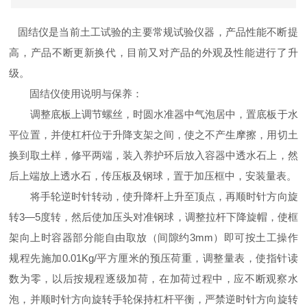
固结仪是当前土工试验的主要常规试验仪器，产品性能不断提
高，产品不断更新换代，目前又对产品的外观及性能进行了升
级。
固结仪使用说明与保养：
调整底板上调节螺丝，时圆水准器中气泡居中，置底板于水
平位置，并使杠杆位于升降支架之间，使之不产生摩擦，用切土
换到取土样，修平两端，装入养护环后放入容器中透水石上，然
后上端放上透水石，传压板及钢球，置于加压框中，安装量表。
将手轮逆时针转动，使升降杆上升至顶点，再顺时针方向旋
转3—5度转，然后使加压头对准钢球，调整拉杆下降旋帽，使框
架向上时容器部分能自由取放（间隙约3mm）即可按土工操作
规程先施加0.01Kg/平方厘米的预压荷重，调整量表，使指针读
数为零，以后按规程逐级加荷，在加荷过程中，应不断观察水
泡，并顺时针方向旋转手轮保持杠杆平衡，严禁逆时针方向旋转