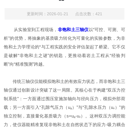
更新时间：2026-01-21 点击次数：421
从实验室到工程现场，
非饱和土三轴仪
以“可控、可测、可
析”的优势，将抽象的基质吸力转化为可量化的实验参数，为非
饱和土力学理论的*与工程实践的安全评估架起了桥梁。它不仅
是破解“非饱和土之谜”的钥匙，更推动着岩土工程从“经验判
断”向“精准预测”跨越。
传统三轴仪仅能模拟饱和土的有效应力状态，而非饱和土三
轴仪通过创新设计突破了这一局限。其核心在于构建“双压力控
制系统”：一方面通过围压室施加轴向与径向压力，模拟外部荷
载；另一方面引入“孔隙气压力（uₐ）”与“孔隙水压力（uᵥ）”的
独立控制，直接量化基质吸力（s=uₐ-uᵥ）。这种双压力调控能
力，使仪器能精准复现非饱和土在自然状态下的应力-吸力耦合