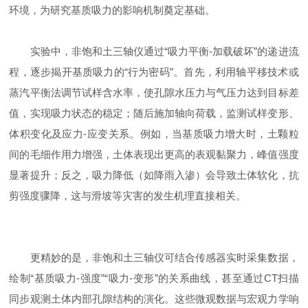
环境，为研究基质吸力的影响机制奠定基础。
实验中，非饱和土三轴仪通过“吸力平衡-加载破坏”的递进流
程，逐步揭开基质吸力的“行为密码”。首先，利用轴平移技术或
蒸汽平衡法调节试样含水率，使孔隙水压力与气压力达到目标差
值，实现吸力状态的稳定；随后施加轴向荷载，监测试样变形、
体积变化及应力-应变关系。例如，当基质吸力增大时，土颗粒
间的毛细作用力增强，土体表现出更高的表观黏聚力，峰值强度
显著提升；反之，吸力降低（如降雨入渗）会导致土体软化，抗
剪强度骤降，这与滑坡等灾害的发生机理直接相关。
更精妙的是，非饱和土三轴仪可结合传感器实时采集数据，
绘制“基质吸力-强度”“吸力-变形”的关系曲线，甚至通过CT扫描
同步观测土体内部孔隙结构的演化。这些微观数据与宏观力学响