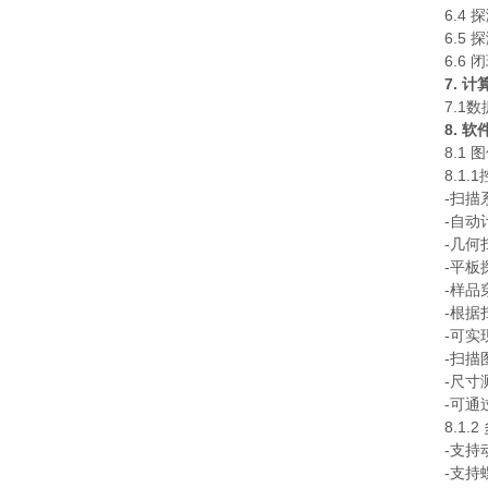
6.4
6.5
6.6 
7. 
7.1
8. 
8.1
8.1
-扫
-自动
-几
-平
-样
-根
-可
-扫
-尺寸
-可
8.1
-支持
-支