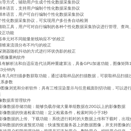
过向导方式，辅助用户生成个性化数据采集协议
过脚本语言，支持用户编制个性化数据采集协议
过脚本语言，用户可自行编制个性化数据采集协议
过个性化数据采集协议，可实现用户多任务自动检测
过辅助工具，用户可对自行编制的各种个性化数据采集协议进行管理、查询
3校正功能
器单元对不同能量射线响应不*的校正
线源锥束流强分布不均匀的校正
用探测器随机抖动的方式进行环状伪影的校正
 3D图像重构软件
.1具有解析法和自适应迭代法两种重建算法，具备GPU加速功能，图像矩阵10
3分钟内
2.2具有几何扫描参数获取功能，通过读取样品的扫描数据，可获取样品扫
关系参数
 3D图像浏览和分析软件：具有三维渲染显示与任意截面剖切功能，可以进
频
影像数据库管理软件
.1 影像数据存储功能：能够负载存储大量单组数据在20G以上的影像数据
.2 影像数据的快速检索功能：定义检索条件，检索时间小于3秒
.3 影像数据的上传、下载功能：系统进行耗时的大数据上传和下载时，出
.4 影响数据的快速预览功能：快速预览服务器上的数据图像，并支持图像