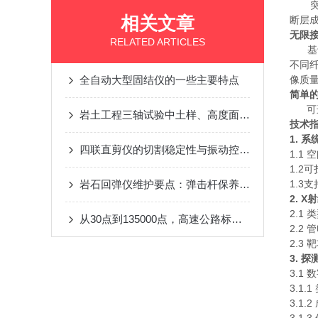
突破
相关文章
断层
无限
RELATED ARTICLES
基于
不同
全自动大型固结仪的一些主要特点
像质
简单
可进
岩土工程三轴试验中土样、高度面积修正等情况的探讨
技术
1. 
四联直剪仪的切割稳定性与振动控制方法
1.1
1.2
岩石回弹仪维护要点：弹击杆保养、指针调节与仪器防潮措施
1.3
2. X
2.1
从30点到135000点，高速公路标线光亮度的高采样保障
2.2 
2.3 
3. 
3.1
3.1
3.1.