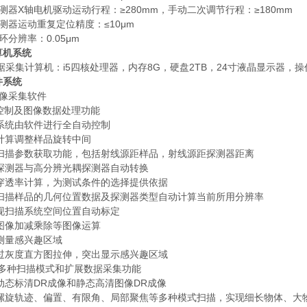
 探测器X轴电机驱动运动行程：≥280mm，手动二次调节行程：≥180mm
 探测器运动重复定位精度：≤10μm
闭环分辨率：0.05μm
计算机系统
数据采集计算机：i5四核处理器，内存8G，硬盘2TB，24寸液晶显示器，操作系
软件系统
 图像采集软件
.1控制及图像数据处理功能
描系统由软件进行全自动控制
计算调整样品旋转中间
何扫描参数获取功能，包括射线源距样品，射线源距探测器距离
板探测器与高分辨光耦探测器自动转换
品穿透率计算，为测试条件的选择提供依据
据扫描样品的几何位置数据及探测器类型自动计算当前所用分辨率
实现扫描系统空间位置自动标定
描图像加减乘除等图像运算
测量感兴趣区域
通过灰度直方图拉伸，突出显示感兴趣区域
.2 多种扫描模式和扩展数据采集功能
动态标清DR成像和静态高清图像DR成像
持螺旋轨迹、偏置、有限角、局部聚焦等多种模式扫描，实现细长物体、大