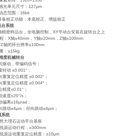
3 像素矩阵：1920×1536
4 感光单元尺寸：127μm
5 动态范围：16bit
.6具备校正功能：本底校正、增益校正
样品台系统
 3轴精密样品台，全电脑控制，XY平动台安装在旋转台之上
 行程：X轴≥40mm，Y轴≥20mm，Z轴≥100mm
XYZ轴闭环分辨率≤100nm
承重：≥15kg
精度机械转台
电机驱动，带编码信号；
量转动 ≤0.001°；
向重复定位精度 ≤0.002°；
向重复定位精度 ≤0.004°；
位精度≤0.01°；
动速度≥20°/s；
动偏离≤16μrad；
轴向跳动≤4μm；径向跳动≤4μm；
机械系统
 天然大理石运动平台基座
 射线源运动行程：≥300mm
 射线源运动重复定位精度：≤10μm