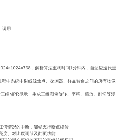
、调用
24×1024×768，解析算法重构时间1分钟内，自适应迭代重
描过程中系统中射线源焦点、探测器、样品转台之间的所有物像
行三维MPR显示，生成三维图像旋转、平移、缩放、剖切等漫
现任何情况的中断，能够支持断点续传
的亮度、对比度调节及翻页功能