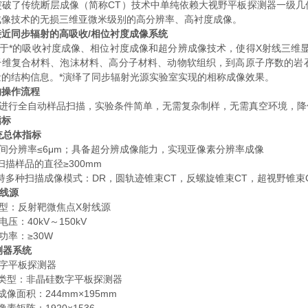
了传统断层成像（简称CT）技术中单纯依赖大视野平板探测器一级几
成像技术的无损三维亚微米级别的高分辨率、高衬度成像。
接近同步辐射的高吸收/相位衬度成像系统
*的吸收衬度成像、相位衬度成像和超分辨成像技术，使得X射线三维显
纤维复合材料、泡沫材料、高分子材料、动物软组织，到高原子序数的岩
量的结构信息。*演绎了同步辐射光源实验室实现的相称成像效果。
的操作流程
行全自动样品扫描，实验条件简单，无需复杂制样，无需真空环境，降
指标
系统总体指标
 空间分辨率≤6μm；具备超分辨成像能力，实现亚像素分辨率成像
可扫描样品的直径≥300mm
支持多种扫描成像模式：DR，圆轨迹锥束CT，反螺旋锥束CT，超视野锥束
射线源
 类型：反射靶微焦点X射线源
管电压：40kV～150kV
靶功率：≥30W
探测器系统
 数字平板探测器
.1 类型：非晶硅数字平板探测器
2 成像面积：244mm×195mm