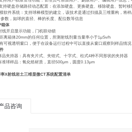
.5 支持用户权限管理功能：管理员可添加用户、删除用户、编辑用户信息
.6 支持硬盘存储路径动态配置：在添加硬盘、更换硬盘、移除硬盘、暂
5 建模软件系统：支持球棒模型的建立，该技术是通过扫描及三维重构，将
计参数，如球的直径、棒的长度、配位数等信息
护箱体
 X射线开启显示功能，门机联动锁
 在距离箱体20mm的任何位置，所测射线剂量当量率小于1μSv/h
 具有可视透明窗口，便于在设备运行过程中可以直接从窗口观察到样品情况
附件
1 样品夹持器：具有夹片式、夹钳式、十字式、柱式4种不同形状的夹持器
2 标准球样品：氧化锆材质，直径500μm，圆度0.13μm
率X射线岩土三维显微CT系统
配置清单
产品咨询