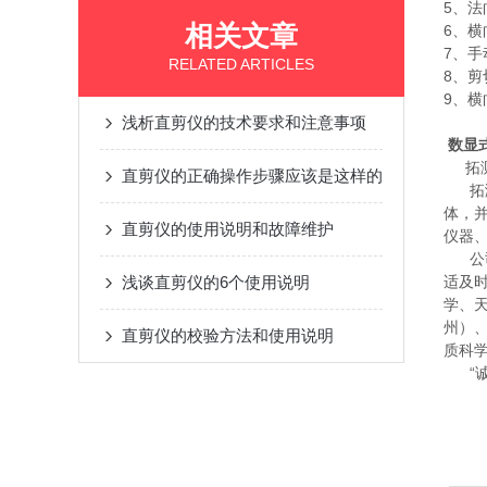
5、法
相关文章
6、横
7、手
RELATED ARTICLES
8、剪
9、横
浅析直剪仪的技术要求和注意事项
数显
拓测仪
直剪仪的正确操作步骤应该是这样的
拓测
体，
直剪仪的使用说明和故障维护
仪器
公司
浅谈直剪仪的6个使用说明
适及
学、
州）
直剪仪的校验方法和使用说明
质科
“诚