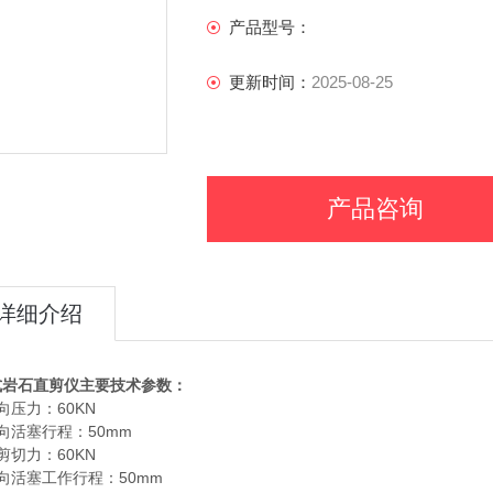
6、横向空间 ：120mm（直剪盒可更换即：
产品型号：
7、手动加荷，数字显示，精度1级
8、剪切缝：0-5mm可调
更新时间：
2025-08-25
9、横向位移：0-20mm（测量精度：0.
产品咨询
详细介绍
式岩石直剪仪
主要技术参数：
向压力：60KN
向活塞行程：50mm
剪切力：60KN
向活塞工作行程：50mm