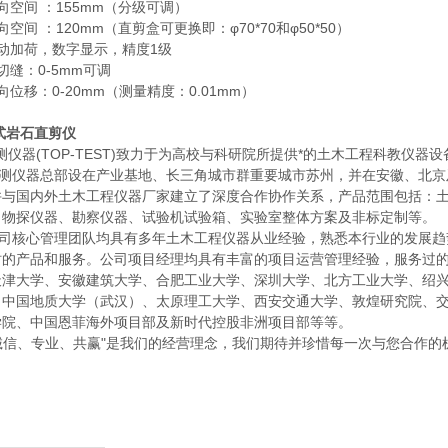
向空间 ：155mm（分级可调）
向空间 ：120mm（直剪盒可更换即：φ70*70和φ50*50）
动加荷，数字显示，精度1级
切缝：0-5mm可调
向位移：0-20mm（测量精度：0.01mm）
式岩石直剪仪
器(TOP-TEST)致力于为高校与科研院所提供*的土木工程科教仪器
仪器总部设在产业基地、长三角城市群重要城市苏州，并在安徽、北京
并与国内外土木工程仪器厂家建立了深度合作协作关系，产品范围包括：
、物探仪器、勘察仪器、试验机试验箱、实验室整体方案及非标定制等。
核心管理团队均具有多年土木工程仪器从业经验，熟悉本行业的发展趋
时的产品和服务。公司项目经理均具有丰富的项目运营管理经验，服务过
天津大学、安徽建筑大学、合肥工业大学、深圳大学、北方工业大学、绍
、中国地质大学（武汉）、太原理工大学、西安交通大学、敦煌研究院、
学院、中国恩菲海外项目部及新时代控股非洲项目部等等。
信、专业、共赢"是我们的经营理念，我们期待并珍惜每一次与您合作的