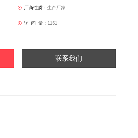
φ70*70和φ50*50）
厂商性质：
生产厂家
访 问 量：
1161
01mm）
联系我们