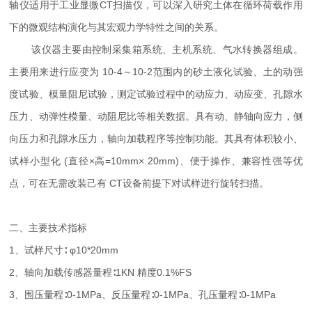
轴仪适用于工业显微CT扫描仪，可以深入研究土体在循环荷载作用
下的微观结构演化与其宏观力学特性之间的关系。
该仪器主要由控制采集箱系统、主机系统、气水转换器组成。
主要用来进行应变为 10-4～10-2范围内的砂土液化试验、土的动强
度试验、模量阻尼试验，测定试验过程中的动应力、动应变、孔隙水
压力、动弹性模量、动阻尼比等相关数据。具有动、静轴向应力，侧
向压力和孔隙水压力，轴向加载程序等控制功能。其具有体积较小、
试样小型化 (直径×高=10mm× 20mm)、便于操作、兼容性强等优
点，可在无需改装己有 CT设备前提下对试样进行旋转扫描。
二、主要技术指标
1、试样尺寸∶ φ10*20mm
2、轴向加载传感器量程∶1KN 精度0.1%FS
3、围压量程∶0-1MPa、反压量程∶0-1MPa、孔压量程∶0-1MPa