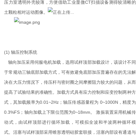
压力室透明外壳较薄，方便借助工业显微CT扫描设备测得较清晰的
土颗粒相对运动图像。
(1) 轴压控制系统
轴向加压采用伺服电机加载，选用试样顶部加载设计，该设计不同
于常规动三轴底部加载方式，可有效避免底部加压普遍存在的无法解
决在大压力情况下，传压杆与密封圈之间摩擦阻力较大的问题，从而
提高了试验结果的准确性。加载方式具有应力控制和应变控制两种方
式，其加载频率为0.01~2Hz；轴压传感器量程为 0~1000N，精度为
0.3%FS；轴向加载上下限位范围为0~18mm。 激振装置采用机械传
动式，由试样顶部进行循环加载，可模拟全波和半波两种循环模
式。活塞与试样顶部采用锥形透明硅胶套联接，活塞内部设有通道与