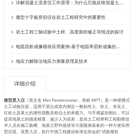
详解混凝土流变仪工作原理：为什么它能反映混凝土性能？
微型十字板剪切仪在岩土工程研究中的重要性
岩土工程三轴试验中土样、高度面积修正等情况的探讨
电阻层析成像模块应用案例-基于电阻率层析成像的三维旋喷灌注加固形态监测
地应力解除法地应力测量原理及技术
详细介绍
微型贯入仪
（英文名 Mini Penetrometer，简称 MPT）是一种便携式
土工试验仪器，适用于原位或室内测定一般粘性土、软土、夯实土、
红粘土及黄土的液性指数及粗估土的承载力。与手感鉴别相比，可以
提高地基土的描述精度，减少人为误差，是岩土工程师和工程勘察技
术人员在施工验槽、地基土野外描述等方面随身装备的一种方便实用
型仪器。该贯入仪，执行中国工程建设标准化协会的“试验规程