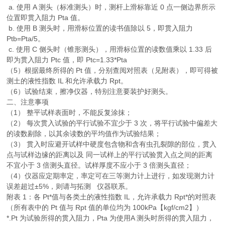
a. 使用 A 测头（标准测头）时，测杆上滑标靠近 0 点一侧边界所示
位置即贯入阻力 Pta 值。
b. 使用 B 测头时，用滑标位置的读书值除以 5，即贯入阻力
Ptb=Pta/5。
c. 使用 C 侧头时（锥形测头），用滑标位置的读数值乘以 1.33 后
即为贯入阻力 Ptc 值，即 Ptc=1.33*Pta
（5）根据最终所得的 Pt 值，分别查阅对照表（见附表），即可得被
测土的液性指数 IL 和允许承载力 Rpt。
（6）试验结束，擦净仪器，特别注意要装护好测头。
二、注意事项
（1） 整平试样表面时，不能反复涂抹；
（2） 每次贯入试验的平行试验不宜少于 3 次，将平行试验中偏差大
的读数剔除，以其余读数的平均值作为试验结果；
（3） 贯入时应避开试样中硬度包含物和含有虫孔裂隙的部位，贯入
点与试样边缘的距离以及 同一试样上的平行试验贯入点之间的距离
不宜小于 3 倍测头直径。试样厚度不应小于 3 倍测头直径；
（4）仪器应定期率定，率定可在三等测力计上进行，如发现测力计
误差超过±5%，则请与拓测 仪器联系。
附表 1：各 Pt*值与各类土的液性指数 IL，允许承载力 Rpt*的对照表
（所有表中的 Pt 值与 Rpt 值的单位均为 100kPa【kgf/cm2】）
*.Pt 为试验所得的贯入阻力，Pta 为使用A 测头时所得的贯入阻力，