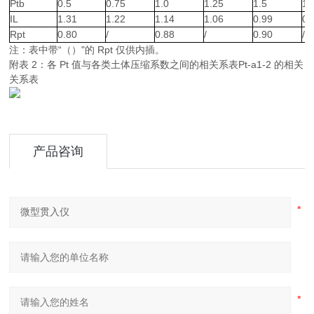
Ptb
0.5
0.75
1.0
1.25
1.5
1.
IL
1.31
1.22
1.14
1.06
0.99
0.
Rpt
0.80
/
0.88
/
0.90
/
注：表中带“（）"的 Rpt 仅供内插。
附表 2：各 Pt 值与各类土体压缩系数之间的相关系表Pt-a1-2 的相关
关系表
产品咨询