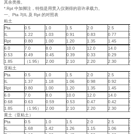
其余类推。
*.Rpt 中加脚注，特指是用贯入仪测得的容许承载力。
一、Pta 与IL 及 Rpt 的对照表
粘土
Pta
0.5
1.0
1.5
2.0
2.5
3.
IL
1.22
1.03
0.91
0.83
0.77
0.
Rpt
0.80
1.00
1.20
1.35
1.45
1.
6.0
7.0
8.0
10.0
12.0
14.0
16
0.53
0.49
0.45
0.39
0.33
0.29
0.
1.85
（1.95）
2.00
2.10
2.20
2.30
/
亚粘土
Pta
0.5
1.0
1.5
2.0
2.5
3.
IL
1.37
1.18
1.06
0.98
0.92
0.
Rpt
0.80
1.00
1.20
1.35
1.45
1.
6.0
7.0
8.0
10.0
12.0
14.0
16
0.68
0.63
0.59
0.53
0.47
0.42
0.
1.85
（1.95）
2.00
2.10
2.20
2.30
/
黄土（亚粘土）
Pta
0.5
1.0
1.5
2.0
2.5
3.
IL
1.68
1.42
1.26
1.15
1.06
0.