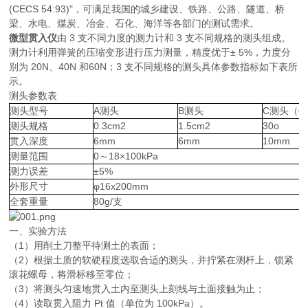
(CECS 54:93)"，可满足我国的城乡建设、铁路、公路、隧道、桥
梁、水电、煤炭、冶金、石化、海洋等各部门的测试需求。
微型贯入仪
由 3 支不同力度的测力计和 3 支不同规格的测头组成。
测力计利用弹簧的压缩变形进行压力测量，精度优于± 5%，力度分
别为 20N、40N 和60N；3 支不同规格的测头具体参数指标如下表所
示。
测头参数表
测头型号
A测头
B测头
C测头（
测头规格
0.3cm2
1.5cm2
30o
贯入深度
6mm
6mm
10mm
测量范围
0～18×100kPa
测力误差
±5%
外形尺寸
φ16x200mm
全套重量
80g/支
一、实验方法
（1）用削土刀整平待测土的表面；
（2）根据土质的软硬程度选取合适的测头，并拧紧在测杆上，锁紧
滚花螺母，将滑标移至零位；
（3）将测头匀速地贯入土内至测头上刻线与土面接触为止；
（4）读取贯入阻力 Pt 值（单位为 100kPa）。