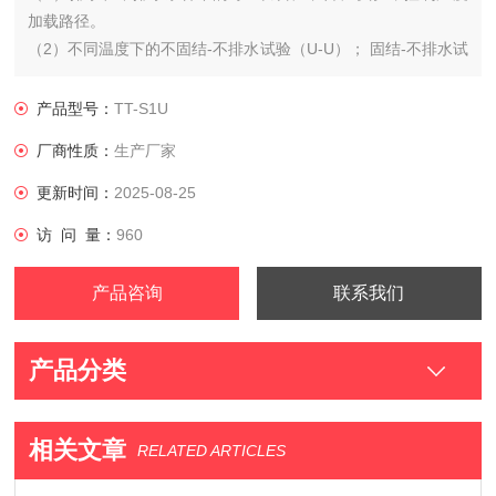
加载路径。
（2）不同温度下的不固结-不排水试验（U-U）； 固结-不排水试
验（C-U）可测孔压；固结-排水试验（C-D）可测体积变化；k0
固结和膨胀 ；线性应力路径试验；蠕变。
产品型号：
TT-S1U
厂商性质：
生产厂家
更新时间：
2025-08-25
访 问 量：
960
产品咨询
联系我们
产品分类
相关文章
RELATED ARTICLES