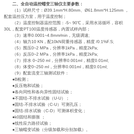
二、
全自动温控蠕变三轴仪
主要参数：
（1）试样尺寸：Ø39.1mm*H.80mm、Ø61.8mm*H.125mm ，
配套温控压力室，用于温度控制；
（2）温度控制器温控范围：-5~ 90℃，采用水浴循环，容积
30L，配套PT100温度传感器，内置试样内部；
（3）速率0.0001~4.8mm∕min，无级调速;
（4）轴力10 KN，配10kN荷重传感器，精度 /0.1%F.S;
（5）围压0~2 MPa，分辨率1kPa，精度2kPa;
（6）反压0~2 MPa，分辨率1kPa，精度2kPa;
（7）排水 0~250 ml，分辨率0.001ml，精度0.01ml;
（8）体变0~250 ml，分辨率0.001ml，精度0.01ml;
（9）配套流变三轴测试软件：
●B检测；
●反压饱和试验；
●各向同性和各向异性固结试验；
●不固结-不排水试验（U-U）；
●固结-不排水试验（C-U）可测孔压；
●固结-排水试验（C-D）可测体积变化；
●k0固结和膨胀 ；
●线性应力路径试验；
●三轴蠕变试验（分级加载和分别加载）。