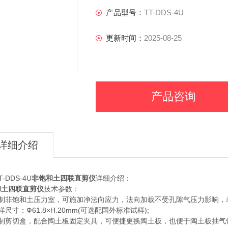
产品型号：
TT-DDS-4U
更新时间：
2025-08-25
产品咨询
详细介绍
-DDS-4U
非饱和土四联直剪仪
详细介绍：
和土四联直剪仪
技术参数：
特制非饱和土压力室，可施加净法向应力，法向加载不受孔隙气压力影响，
样尺寸：Ф61.8×H.20mm(可选配国外标准试样);
特制剪切盒，配合陶土板固定夹具，可便捷更换陶土板，也便于陶土板抽气