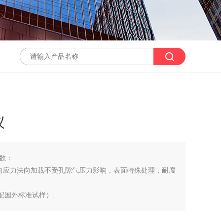
仪
数：
向应力法向加载不受孔隙气压力影响，表面特殊处理，耐腐
选配国外标准试样）;
，可便捷更换陶土板，也便于陶土板抽气饱和;