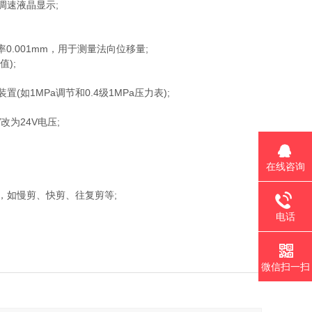
级调速液晶显示;
率0.001mm，用于测量法向位移量;
);
如1MPa调节和0.4级1MPa压力表);
为24V电压;
在线咨询
，如慢剪、快剪、往复剪等;
电话
微信扫一扫