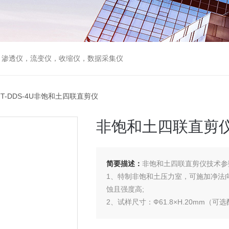
，渗透仪，流变仪，收缩仪，数据采集仪
TT-DDS-4U非饱和土四联直剪仪
非饱和土四联直剪
简要描述：
非饱和土四联直剪仪技术参
1、特制非饱和土压力室，可施加净法
蚀且强度高;
2、试样尺寸：Ф61.8×H.20mm（可
3、特制剪切盒，配合陶土板固定夹具
4、水平加载装置采用步进电机。