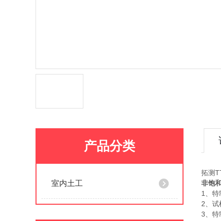
产品分类
拓测TT
室内土工
非饱
1、
2、试
3、