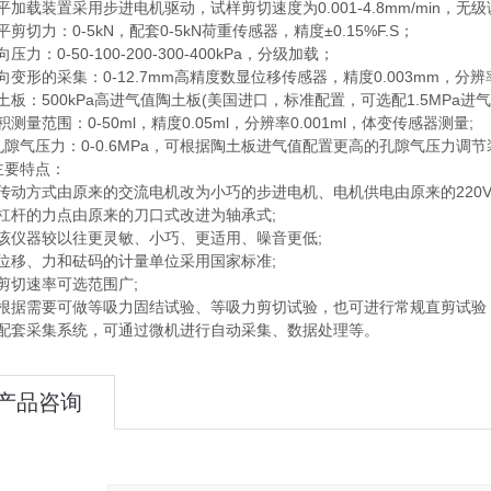
平加载装置采用步进电机驱动，试样剪切速度为0.001-4.8mm/min，无
平剪切力：0-5kN，配套0-5kN荷重传感器，精度±0.15%F.S；
压力：0-50-100-200-300-400kPa，分级加载；
向变形的采集：0-12.7mm高精度数显位移传感器，精度0.003mm，分辨
土板：500kPa高进气值陶土板(美国进口，标准配置，可选配1.5MPa进气值
积测量范围：0-50ml，精度0.05ml，分辨率0.001ml，体变传感器测量;
孔隙气压力：0-0.6MPa，可根据陶土板进气值配置更高的孔隙气压力调节装置(
主要特点：
传动方式由原来的交流电机改为小巧的步进电机、电机供电由原来的220V改
杠杆的力点由原来的刀口式改进为轴承式;
）该仪器较以往更灵敏、小巧、更适用、噪音更低;
位移、力和砝码的计量单位采用国家标准;
剪切速率可选范围广;
）根据需要可做等吸力固结试验、等吸力剪切试验，也可进行常规直剪试验
）配套采集系统，可通过微机进行自动采集、数据处理等。
产品咨询