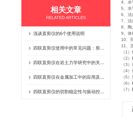
4、水
相关文章
5、水
6、法向
RELATED ARTICLES
7、法
8、陶
浅谈直剪仪的6个使用说明
9、体
10、
11、
四联直剪仪使用中的常见问题：剪切盒变形、出力不均与校正
（1）
（2）
四联直剪仪在岩土力学研究中的关键作用
（3
（4）
四联直剪仪在金属加工中的应用及性能评估
（5）
（6
（7
四联直剪仪的切割稳定性与振动控制方法