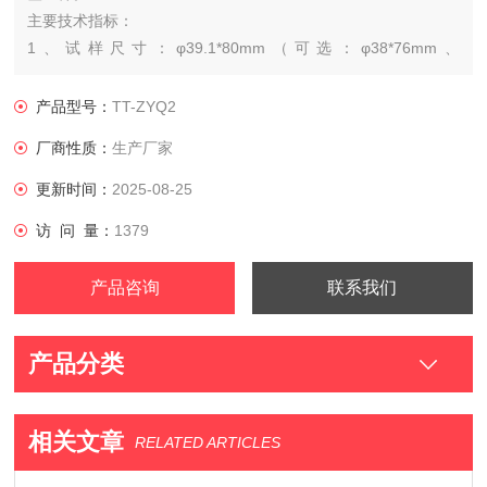
主要技术指标：
1、试样尺寸：φ39.1*80mm（可选：φ38*76mm、
φ50*100mm、φ61.8*125mm）
2、反力架高度：55cm
产品型号：
TT-ZYQ2
3、反力架可调空间：26.5cm-53cm
厂商性质：
生产厂家
4、立柱间距：20cm
5、压力：≤50KN
更新时间：
2025-08-25
6、加压方式：手动加载
访 问 量：
1379
产品咨询
联系我们
产品分类
相关文章
RELATED ARTICLES