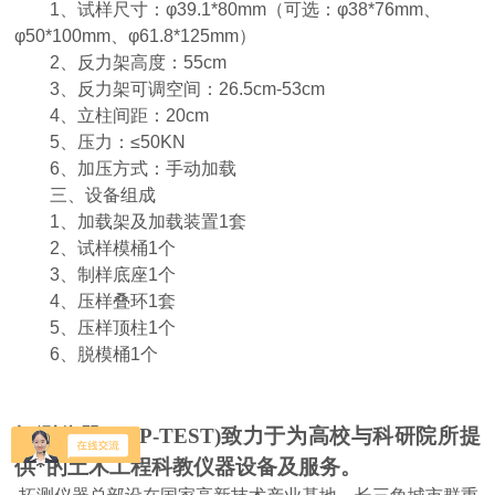
1、试样尺寸：φ39.1*80mm（可选：φ38*76mm、
φ50*100mm、φ61.8*125mm）
2、反力架高度：55cm
3、反力架可调空间：26.5cm-53cm
4、立柱间距：20cm
5、压力：≤50KN
6、加压方式：手动加载
三、设备组成
1、加载架及加载装置1套
2、试样模桶1个
3、制样底座1个
4、压样叠环1套
5、压样顶柱1个
6、脱模桶1个
拓测仪器(TOP-TEST)致力于为高校与科研院所提
供*的土木工程科教仪器设备及服务。