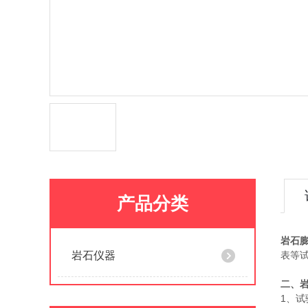
产品分类
岩石
岩石仪器
表等
二、
1、试