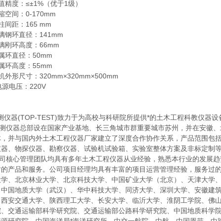
值精度：≤±1%（优于1级）
缩空间：0-170mm
柱间距：165 mm
璃钢环直径：141mm
璃刚环高度：66mm
属环直径：50mm
属环高度：55mm
机外形尺寸：320mm×320mm×500mm
电源电压：220V
器(TOP-TEST)致力于为高校与科研院所提供*的土木工程科教仪器
仪器总部设在国家产业基地、长三角城市群重要城市苏州，并在安徽、
体，并与国内外土木工程仪器厂家建立了深度合作协作关系，产品范围包
仪器、物探仪器、勘察仪器、试验机试验箱、实验室整体方案及非标定制
核心管理团队均具有多年土木工程仪器从业经验，熟悉本行业的发展趋
时的产品和服务。公司项目经理均具有丰富的项目运营管理经验，服务过
大学、北京林业大学、北京科技大学、中国矿业大学（北京）、天津大学
、中国地质大学（武汉）、华中科技大学、同济大学、深圳大学、安徽建
、西安交通大学、陕西理工大学、长安大学、临沂大学、淮阴工学院、佛
院、交通运输部科学研究院、交通运输部公路科学研究院、中国地质科学