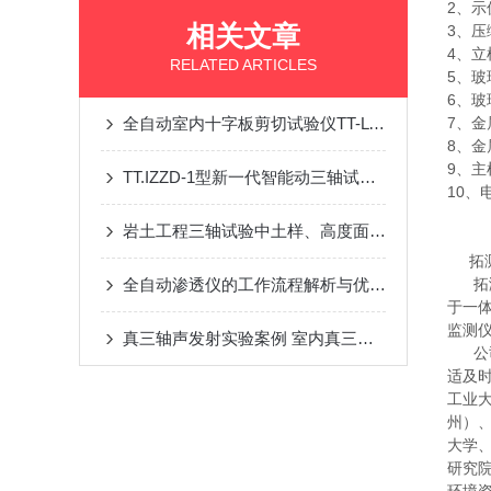
2、示
相关文章
3、压
4、立
RELATED ARTICLES
5、玻
6、玻
全自动室内十字板剪切试验仪TT-LVS-苏州拓测仪器设备有限公司
7、金
8、金
9、主
TT.IZZD-1型新一代智能动三轴试验仪厂家
10、
岩土工程三轴试验中土样、高度面积修正等情况的探讨
拓测仪
全自动渗透仪的工作流程解析与优势分析
拓测
于一
监测
真三轴声发射实验案例 室内真三轴水压致裂模拟实验中的岩石特性
公司
适及
工业
州）
大学
研究