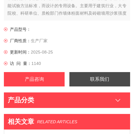
能试验方法标准，而设计的专用设备。主要用于建筑行业，大专
院校、科研单位、质检部门作墙体粉面材料及砖砌墙用沙浆强度
试验的搅拌机械，也适用于生产人造大理石厂家面料及其他粉末
状搅拌工作。它具有搅拌叶按顺时针运动而搅拌筒按逆时针运动
产品型号：
的两个相对旋转，因此它具有搅拌均匀、搅拌时间短、效率高、
厂商性质：
生产厂家
操作方便
更新时间：
2025-08-25
访 问 量：
1140
产品咨询
联系我们
产品分类
相关文章
RELATED ARTICLES