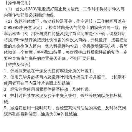
【操作与使用】
（1） 首先将380V电源接好禁止反向运做，工作时不得将手伸入筒
内和传动部份必须接好地线。
（2）齿轮箱体放下，按动程控器开关，作空运转（工作时间可以在
0-9999S中任意设定），检查转向是否与筒身上的箭头方向一致。停
车后检查（3）刮板与搅拌筒壁及搅拌筒底间隙是否正确，调整好后
将搅拌叶螺母拧紧把按比例准备的料投入筒内，开机搅拌，接着把适
量的水徐徐倒入筒内，倒入料搅拌均匀后，停机扳动翻箱机构，将筒
体倾倒一个角度，将料取出待用，每次搅拌出料后搅拌筒的复位一定
要检查筒底与底座的位置是否正确，否则不要开机。
【维护及保养】
1、仪器应安放在干燥及无任何腐蚀介质的环境中。
2、使用完毕务必将筒内及搅拌叶用清水擦洗干净并擦干。（长期不
使用者可在同内及叶片表面上防锈油）
3、经常注意使用后紧固件是否松动，及时拧紧。
4、投料时严禁在水泥及沙子中夹入铁钉、铁丝等硬物以免损坏机
械。
5、减速箱使用一段时间后，要检查其润滑油位的高低，及时补充到
观察孔能看到油面，油质为30#的机械油。