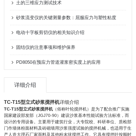
土的三维应力测试技术
砂浆流变仪的关键测量参数：屈服应力与塑性粘度
电动十字板剪切仪的相关知识介绍
固结仪的注意事项和维护保养
PD8050在预应力管道灌浆密实度上的应用
详细介绍
TC-T15型立式砂浆搅拌机
详细介绍
TC-T15型立式砂浆搅拌机
（俗称叶轮搅拌机）是为了配合推广实施
国家建设部发部（JGJ70-90）建设沙浆基本性能试验方法标准，而
设计的专用设备。主要用于建筑行业，大专院校、科研单位、质检部
门作墙体粉面材料及砖砌墙用沙浆强度试验的搅拌机械，也适用于生
产人造大理石厂家面料及其他粉末状搅拌工作。它具有搅拌叶按顺时