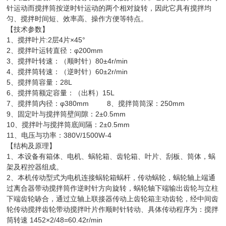
针运动而搅拌筒按逆时针运动的两个相对
旋转，因此它具有搅拌均
匀、搅拌时间短、效率高、操作方便等特点。
【技术参数】
1、搅拌叶片:2层4片×45°
2、搅拌叶运转直径：φ200mm
3、搅拌叶转速：（顺时针）80±4r/min
4、搅拌筒转速：（逆时针）60±2r/min
5、搅拌筒容量：28L
6、搅拌筒额定容量：（出料）15L
7、搅拌筒内径：φ380mm 8、搅拌筒筒深：250mm
9、固定叶与搅拌筒壁间隙：2±0.5mm
10、搅拌叶与搅拌筒底间隔：2±0.5mm
11、电压与功率：380V/1500W-4
【结构及原理】
1、本设备有箱体、电机、蜗轮箱、齿轮箱、叶片、刮板、筒体，蜗
架及程控器组成。
2、本机传动型式为电机连接蜗轮箱蜗杆，传动蜗轮，蜗轮轴上端通
过离合器带动搅拌筒作逆时针方向旋转，蜗轮轴下端输出齿轮与立柱
下端齿轮哧合，通过立轴上联接器传动上齿轮箱主动齿轮，经中间齿
轮传动搅拌齿轮带动搅拌叶片作顺时针转动、具体传动程序为：搅拌
筒转速 1452×2/48=60.42r/min