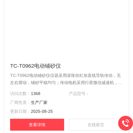
TC-T0962电动铺砂仪
TC-T0962电动铺砂仪仪器采用滚珠丝杠加直线导轨传动，无
左右摆动，铺砂平稳均匀；传动电机采用行星微信减速机，动
力强劲；工作电源采用室外车载电源，室内 AC220V，灵活使
访问次数：
1368
产品型号：
用，绿色环保，杜绝蓄电池（1 、污染环境，2、长时间不使
厂商性质：
生产厂家
用仪器或不充电，蓄电池老化损坏;增加仪器的故障率）;全机
体为静电喷塑
更新日期：
2025-08-25
查看详情
在线留言