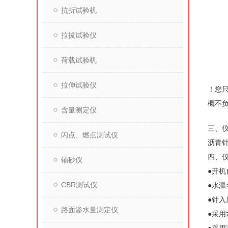
抗折试验机
拉拔试验仪
荷载试验机
拉伸试验仪
！您
概不
含量测定仪
三、
闪点、燃点测试仪
沥青
四、
铺砂仪
●开
CBR测试仪
●水
●针
路面渗水量测定仪
●采