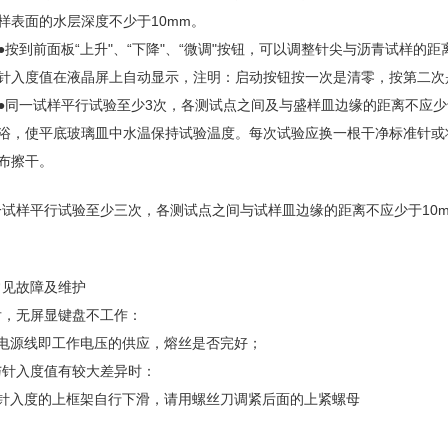
样表面的水层深度不少于10mm。
●按到前面板“上升"、“下降"、“微调"按钮，可以调整针尖与沥青试样
针入度值在液晶屏上自动显示，注明：启动按钮按一次是清零，按第二次
●同一试样平行试验至少3次，各测试点之间及与盛样皿边缘的距离不应少
浴，使平底玻璃皿中水温保持试验温度。每次试验应换一根干净标准针或
布擦干。
一试样平行试验至少三次，各测试点之间与试样皿边缘的距离不应少于10
常见故障及维护
后，无屏显键盘不工作：
查电源线即工作电压的供应，熔丝是否完好；
与针入度值有较大差异时：
果针入度的上框架自行下滑，请用螺丝刀调紧后面的上紧螺母