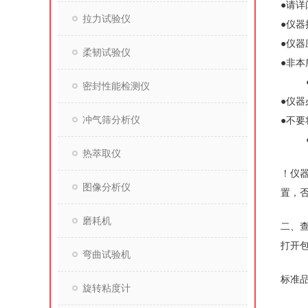
●请
拉力试验仪
●仪
●仪
柔韧试验仪
●非
密封性能检测仪
●仪
冲气筛分析仪
●不
热萃取仪
！仪器
图像分析仪
置，
磨耗机
二、
打开
弯曲试验机
标
旋转粘度计