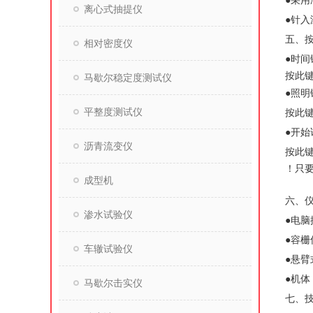
●采
离心式抽提仪
●针
五、
相对密度仪
●时间
按此
马歇尔稳定度测试仪
●照明
平整度测试仪
按此
●开始
沥青流变仪
按此
！
只
成型机
六、
渗水试验仪
●电脑
●容栅
车辙试验仪
●悬臂
●机体
马歇尔击实仪
七、