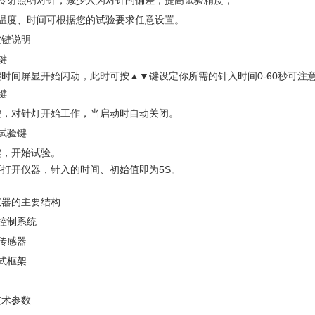
用冷射照明对针，减少人为对针的偏差，提高试验精度；
入温度、时间可根据您的试验要求任意设置。
按键说明
键
键时间屏显开始闪动，此时可按
▲▼键设定你所需的针入时间
0-60
秒可注
键
键，对针灯开始工作，当启动时自动关闭。
试验键
键，开始试验。
要打开仪器，针入的时间、初始值即为
5S
。
仪器的主要结构
控制系统
传感器
式框架
技术参数