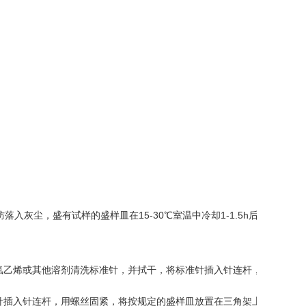
入灰尘，盛有试样的盛样皿在15-30℃室温中冷却1-1.5h后，移
氯乙烯或其他溶剂清洗标准针，并拭干，将标准针插入针连杆，用螺
针插入针连杆，用螺丝固紧，将按规定的盛样皿放置在三角架上，试