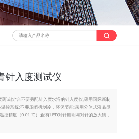
脑沥青针入度测试仪
针入度测试仪*台不要另配针入度水浴的针入度仪;采用国际新制
温控系统;不要压缩机制冷，环保节能;采用分体式液晶显
控精度（0.01 ℃）;配有LED对针照明与对针的放大镜，