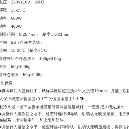
电压：220V±10V 50HZ
环境：15-25℃
功率：600W
功率：400W
测量范围：0-25.4mm 精度：0.01mm
时间：5S（可任意选择）
范围：15-25℃（精度0.1℃）
针连杆组合件总质量：100g±0.05g
量：50g±0.05g
针杆总质量：50g±0.05g
使用步骤
●将试样注入盛样皿中，试样高度应超过预计针入度值10 mm，并盖上以防落
入保持规定试验温度±0.1℃ 的恒温水浴中1-1.5h。
制冷水浴：按下面板按键设定所需试验温度就好，一定要把水槽先加水
●调整针入度仪使之水平。检查针连杆和导轨，以确认无明显摩擦。用三
丝固紧，按试验条件，加上附加砝码。
●调整针入度使之水平。检查针连杆和导轨，以确认无明显磨擦，将标准