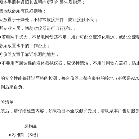
详阅本手册并遵照其说明内所列的警告及指示；
器接地线必须有良好接地；
器应放置于干燥处，不得常拔接插件，防止接触不良；
本所专业人员，切勿对仪器进行自行拆卸；
●若电网干扰大，不是电网动荡不定，用户可配交流净化电源，或配交流
器必须放置水平的工作台上；
要将仪器安置于靠近水源的地方；
●不要用有腐蚀性的液体擦拭仪器，应保持清洁，不用时用软布盖好，防
的安全性能都经过严格的检测，每台仪器上都有良好的接地（必须是ACC2
否则后果自负。
查验清单
包装后，请仔细检查内容，如果项目不全或似乎受损，请联系本厂售后服
准品 选购品
● 标准针（3根）