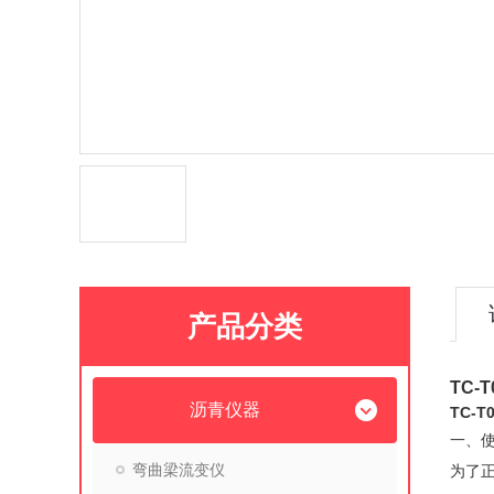
产品分类
TC-
沥青仪器
TC-
一、
弯曲梁流变仪
为了