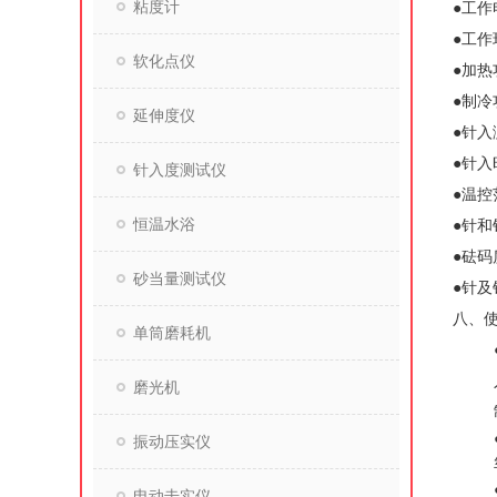
粘度计
●工作
●工作
软化点仪
●加热
●制冷
延伸度仪
●针入
●针入
针入度测试仪
●温控
恒温水浴
●针和
●砝码质
砂当量测试仪
●针及
八、
单筒磨耗机
磨光机
振动压实仪
电动击实仪