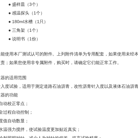
● 盛样皿（3个）
● 感温探头（1个）
● 180ml水槽（1只）
● 三角架（1个）
● 说明书（1份）
只能使用本厂测试认可的附件。上列附件清单为专用配套，如果使用未经
负责；如果您使用非专属附件，购买时，请确定它们能正常工作。
仪器的适用范围
针入度试验，适用于测定道路石油沥青，改性沥青针入度以及液体石油沥
仪器的功能
机自动校正零点；
温全过程自动控制；
入度值自动数显；
用水温强力搅拌，使试验温度更加贴近真实；