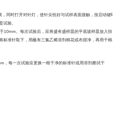
的距离，同时打开对针灯，使针尖恰好与试样表面接触，按启动键即可，
是试验。
于10mm。每次试验后，应将盛有盛样皿的平底玻样皿放入恒温水
将标准针取下，用蘸有三氯乙烯溶剂棉花或布揩净，再用干棉花或
mm，每一次试验应更换一根干净的标准针或用溶剂擦拭干