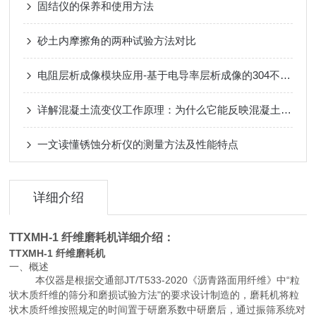
固结仪的保养和使用方法
砂土内摩擦角的两种试验方法对比
电阻层析成像模块应用-基于电导率层析成像的304不锈钢熔覆层电导率检测研究
详解混凝土流变仪工作原理：为什么它能反映混凝土性能？
一文读懂锈蚀分析仪的测量方法及性能特点
详细介绍
TTXMH-1
纤维磨耗机
详细介绍：
TTXMH-1 纤维磨耗机
一、概述
本仪器是根据交通部JT/T533-2020《沥青路面用纤维》中“粒
状木质纤维的筛分和磨损试验方法"的要求设计制造的，磨耗机将粒
状木质纤维按照规定的时间置于研磨系数中研磨后，通过振筛系统对