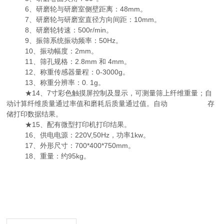
6、研磨轮与研磨室侧壁距离：48mm。
7、研磨轮与研磨室直径方向间距：10mm。
8、研磨轮转速：500r/min。
9、振筛系统振动频率：50Hz。
10、振动幅度：2mm。
11、筛孔规格：2.8mm 和 4mm。
12、称重传感器量程：0-3000g。
13、称重分辨率：0. 1g。
★14、7寸彩色触摸屏控制及显示，可测量筛上纤维重量；自
动计算纤维质量通过率值和磨耗后质量通过值。自动 存
储打印数据结果。
★15、配有微型打印机打印结果。
16、供电电源：220V,50Hz，功率1kw。
17、外形尺寸：700*400*750mm。
18、重量：约95kg。