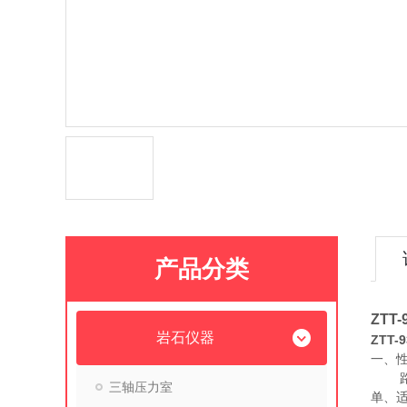
产品分类
ZTT
岩石仪器
ZTT
一、
三轴压力室
单、