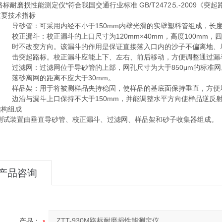
路标耐磨损性能测定仪*符合我国交通行业标准 GB/T2472⒌-2009《
主要技术指标
导砂管：可采用内经不小于150mm内壁光滑的实壁塑料管组成，长度为
校正漏斗：校正漏斗的上口尺寸为120mm×40mm，高度100mm
时不改变方向。该漏斗的作用是保证直接落入口内的沙子不偏离地、
击突起路标。校正漏斗应能上下、左右、前后移动，方便调整通过漏
过滤网：过滤网位于导砂管的上部，网孔尺寸为大于850μm的标准
落砂离网的距离不应大于30mm。
样品架：用于将被测样品夹持稳固，使样品的基底面保持垂直，方便
边沿与漏斗上口保持不大于150mm，并能调整水平方向使样品逆反
结构组成
测试装置由垂直导砂管、校正漏斗、过滤网、样品架和砂子收集器组成。
产品咨询
产品：