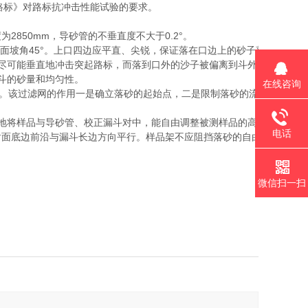
突起路标》对路标抗冲击性能试验的要求。
2850mm，导砂管的不垂直度不大于0.2°。
，四面坡角45°。上口四边应平直、尖锐，保证落在口边上的砂子落入斗内
尽可能垂直地冲击突起路标，而落到口外的沙子被偏离到斗外，不能冲
斗的砂量和均匀性。
在线咨询
网。该过滤网的作用一是确立落砂的起始点，二是限制落砂的流速。要求
地将样品与导砂管、校正漏斗对中，能自由调整被测样品的高度使其上
电话
射面底边前沿与漏斗长边方向平行。样品架不应阻挡落砂的自由流动。
微信扫一扫