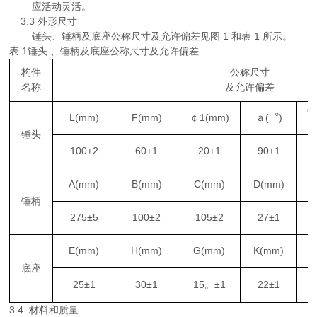
应活动灵活。
3.3 外形尺寸
锤头、锤柄及底座公称尺寸及允许偏差见图 1 和表 1 所示。
表 1锤头 、锤柄及底座公称尺寸及允许偏差
构件
公称尺寸
名称
及允许偏差
锤
L(mm)
F(mm)
￠1(mm)
ａ(︒)
锤头
100±2
60±1
20±1
90±1
A(mm)
B(mm)
C(mm)
D(mm)
锤柄
275±5
100±2
105±2
27±1
E(mm)
H(mm)
G(mm)
K(mm)
底座
25±1
30±1
15。±1
22±1
3.4 材料和质量