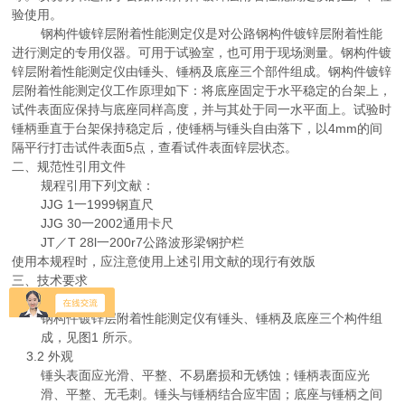
验使用。
钢构件镀锌层附着性能测定仪是对公路钢构件镀锌层附着性能
进行测定的专用仪器。可用于试验室，也可用于现场测量。钢构件镀
锌层附着性能测定仪由锤头、锤柄及底座三个部件组成。钢构件镀锌
层附着性能测定仪工作原理如下：将底座固定于水平稳定的台架上，
试件表面应保持与底座同样高度，并与其处于同一水平面上。试验时
锤柄垂直于台架保持稳定后，使锤柄与锤头自由落下，以4mm的间
隔平行打击试件表面5点，查看试件表面锌层状态。
二、规范性引用文件
规程引用下列文献：
JJG 1一1999钢直尺
JJG 30一2002通用卡尺
JT／T 28l一200r7公路波形梁钢护栏
使用本规程时，应注意使用上述引用文献的现行有效版
三、技术要求
3.1 结构
钢构件镀锌层附着性能测定仪有锤头、锤柄及底座三个构件组
成，见图1 所示。
3.2 外观
锤头表面应光滑、平整、不易磨损和无锈蚀；锤柄表面应光
滑、平整、无毛刺。锤头与锤柄结合应牢固；底座与锤柄之间