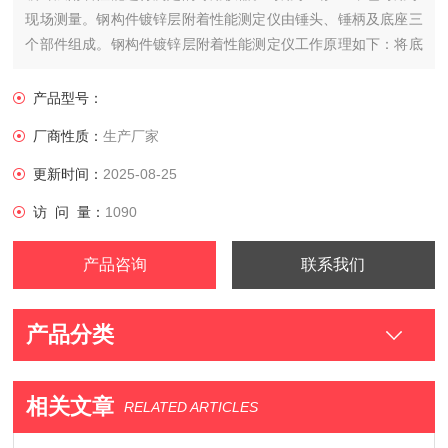
现场测量。钢构件镀锌层附着性能测定仪由锤头、锤柄及底座三
个部件组成。钢构件镀锌层附着性能测定仪工作原理如下：将底
座固定于水平稳定的台架上，试件表面应保持与底座同样高度，
并与其处于同一水平面上。
产品型号：
厂商性质：
生产厂家
更新时间：
2025-08-25
访 问 量：
1090
产品咨询
联系我们
产品分类
相关文章
RELATED ARTICLES