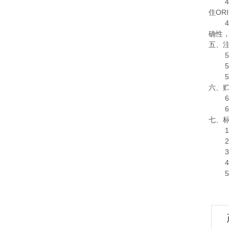
住OR
确性
五、
六、
七、