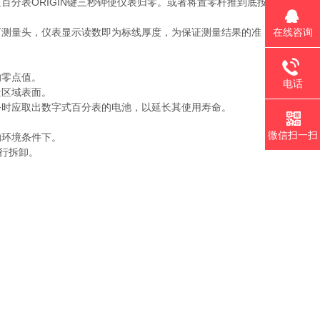
百分表ORIGIN键三秒钟使仪表归零。或者将置零杆推到底按
在线咨询
按下测量头，仪表显示读数即为标线厚度，为保证测量结果的准
的零点值。
电话
量区域表面。
任务时应取出数字式百分表的电池，以延长其使用寿命。
微信扫一扫
的环境条件下。
自行拆卸。