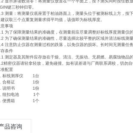
4.2 显示屏读数清零：将测量仪放置在一个平面上，按下测头同时按住数显
IGIN键三秒钟归零。
4.3 测量：将测量仪底座置于柏油路面上，测量头位于被测标线上方，
，建议取三个点重复测量求得平均值，该值即为标线厚度。
注意事项
5.1 为了保障测量结果的准确度，在测量前应尽量调整好标线厚度测量仪
5.2 为了确保测量结果的准确性，尽量选择比较平整的区域并清洁标线测
5.4 注意防止仪器在测量过程的跌落，以免仪器的损坏。长时间无测量
贮存条件
6.1 测定器及其附件应存放在干燥、清洁、无振动、无易燃、易腐蚀物品
6.2精密仪器请轻拿轻放，避免碰撞。如有误差请与厂商联系调校，切勿
标准配置
1. 标线测厚仪 1台
2. 合格证 1份
3. 说明书 1份
4. 纽扣电池 1个
5. 便携箱 1个
产品咨询