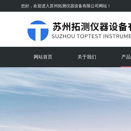
您好，欢迎进入
苏州拓测仪器设备有限公司
网站！
网站首页
关于我们
产品