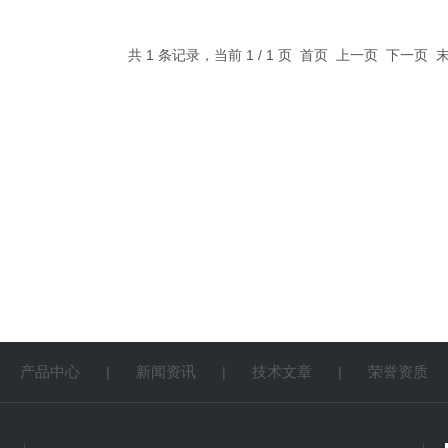
共 1 条记录，当前 1 / 1 页 首页 上一页 下一页
产品中心
新闻资讯
技术文章
荣誉资质
|
|
|
|