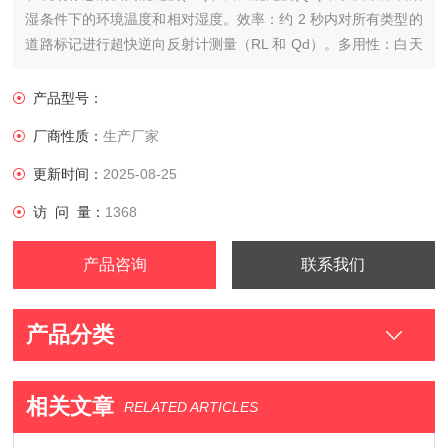
湿条件下的环境温度和相对湿度。效率：约 2 秒内对所有类型的
道路标记进行超快逆向反射计测量（RL 和 Qd）。多用性：白天
或黑夜在路上或实验室中的任何时间在干燥或潮湿的条件下使
用。用户体验：5.7 英寸高分辨率彩色触摸屏，在所有光线条件
产品型号：
下都具有出色的可视性。
厂商性质：
生产厂家
更新时间：
2025-08-25
访 问 量：
1368
产品咨询
联系我们
产品分类
相关文章
RELATED ARTICLES