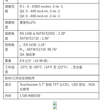
域
测量范
R L : 0 - 4'000 mcd•m -2 •lx -1
围
Qd: 0 - 400 mcd •m -2 •lx -1
Qd: 0 - 400 mcd •m -2 •lx -1
测量精
重复性±2%
度
观察角
EN 1436 & ASTM E2302：2.29°
度
ASTM E1710：1.05°
照明角
: EN 1436: 1.24°
L
度
R
: ASTM E1710: 88.76°
L
Qd: 漫反射
重量
6.8 公斤（14.99 磅）
工作温
-10°C 至 +50°C（14°F 至 122°F），无冷凝
度
软件/工作区应用程序
显示
Touchscreen 5.7" 彩色 TFT (LCD)，LED 背光，VGA
分辨率
内存
1 GB 内部闪存