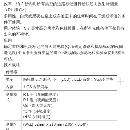
效率：约 2 秒内对所有类型的道路标记进行超快逆向反射计测量
（RL 和 Qd）。
多用性：白天或黑夜在路上或实验室中的任何时间在干燥或潮湿的条
件下使用。
用户体验：5.7 英寸高分辨率彩色触摸屏，在所有光线条件下都具有
出色的可视性。
应用：
确定道路和机场标记的白天能见度(Qd)/确定道路和机场标记的夜间
能见度(RL)/用于所有类型的道路和机场标记/现场和实验室使用/质量
评估。
技术规格：
传感器
+
显示
触摸屏 5.7" 彩色 TFT (LCD)，LED 背光，VGA 分辨率
内存
1 GB 内部闪存
测量模
R L 干（夜间能见度）
式
R L 湿（夜间能见度）
Qd（白天能见度）
°C/°F (环境温度)
rH % (相对湿度)
测量区
(WxL) 52mm x 218mm (2.05" x 8.58")