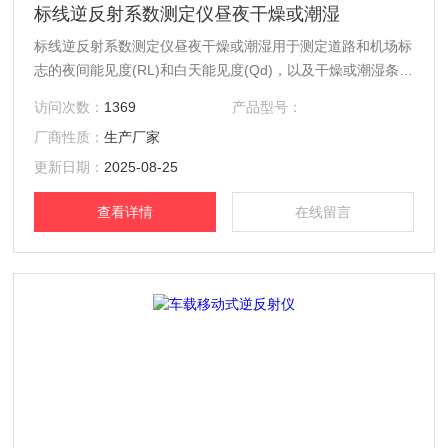
标线逆反射系数测定仪昼夜干燥或潮湿
标线逆反射系数测定仪昼夜干燥或潮湿用于测定道路和机场标
志的夜间能见度(RL)和白天能见度(Qd)，以及干燥或潮湿条件
下的环境温度和相对湿度。效率：约 2 秒内对所有类型的道
访问次数：
1369
产品型号：
路标记进行超快逆向反射计测量（RL 和 Qd）。多用性：白
厂商性质：
生产厂家
天或黑夜在路上或实验室中的任何时间在干燥或潮湿的条件下
使用。用户体验：5.7 英寸高分辨率彩色触摸屏，在所有光线
更新日期：
2025-08-25
条件下都具有出色的可视性。
查看详情
在线留言