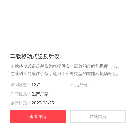
车载移动式逆反射仪
车载移动式逆反射仪为您提供安全高效的夜间能见度（RL）
连续测量的最佳价值，适用于所有类型的道路和机场标记。
车载式，每秒300次测量，确保准确和连续覆盖所有类型的颜
访问次数：
1371
产品型号：
色和道路标记； 手持精度高达150公里/小时（93英里/小
厂商性质：
生产厂家
时），不会阻碍交通，适用于所有光线条件，即使在明亮的阳
光下； 可以在具有多语言用户界面的工业级触摸屏平板电脑
更新日期：
2025-08-25
上使用免费的绘图和工具软件评估测量结果
查看详情
在线留言