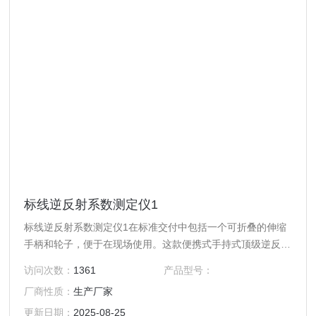
标线逆反射系数测定仪1
标线逆反射系数测定仪1在标准交付中包括一个可折叠的伸缩
手柄和轮子，便于在现场使用。这款便携式手持式顶级逆反射
仪包括对所有类型的道路和机场标记的夜间能见度(RL)和白天
访问次数：
1361
产品型号：
能见度(Qd)的测定，以及环境温度(°C/°F)和相对湿度(rH %)
厂商性质：
生产厂家
更新日期：
2025-08-25