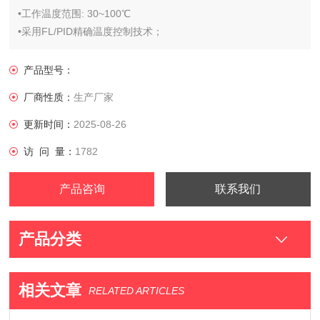
•工作温度范围: 30~100℃
•采用FL/PID精确温度控制技术；
•高亮度7英寸触屏显示控制器，远处可清晰监测温度；
•结构紧凑，无滴漏保温槽盖，易清洗；
产品型号：
•掀盖式浴槽，适合用户将样品直接放入水浴;
厂商性质：
生产厂家
•外置控制头，有更大的水浴空间，能放置更多样品。
更新时间：
2025-08-26
访 问 量：
1782
产品咨询
联系我们
产品分类
相关文章
RELATED ARTICLES