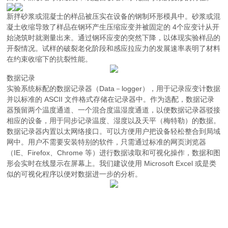
新拌砂浆或混凝士的样品被压实在设备的钢制环形模具中。砂浆或混
凝土收缩导致了样品在钢环产生压缩应变并被固定的 4个应变计从开
始浇筑时就测量出来。通过钢环应变的突然下降，以体现实验样品的
开裂情况。试样的破裂老化阶段和感应拉应力的发展速率表明了材料
在约束收缩下的抗裂性能。
数据记录
实验系统标配的数据记录器（Data－logger），用于记录应变计数据
并以标准的 ASCII 文件格式存储在记录器中。作为选配，数据记录
器预留两个温度通道、一个混合度温湿度通道，以便数据记录器驳接
相应的设备，用于同步记录温度、湿度以及天平（梅特勒）的数据。
数据记录器内置以太网络接口。可以方便用户把设备轻松整合到局域
网中。用户不需要安装特别的软件，只需通过标准的网页浏览器
（IE、Firefox、Chrome 等）进行数据读取和可视化操作，数据和图
形会实时在线显示在屏幕上。我们建议使用 Microsoft Excel 或是类
似的可视化程序以便对数据进一步的分析。