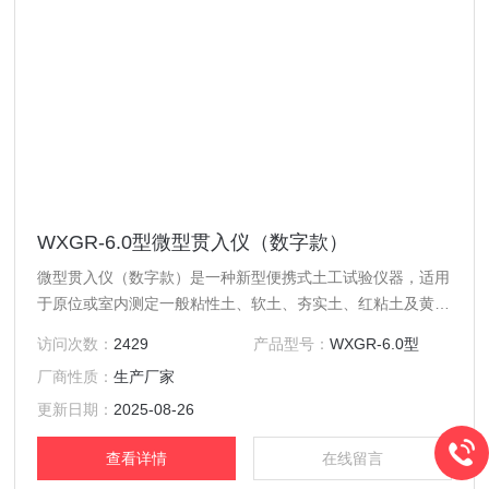
WXGR-6.0型微型贯入仪（数字款）
微型贯入仪（数字款）是一种新型便携式土工试验仪器，适用
于原位或室内测定一般粘性土、软土、夯实土、红粘土及黄土
的液性指数及粗估土的承载力。与机械款相比，数显微型贯入
访问次数：
2429
产品型号：
WXGR-6.0型
仪可以提高待测土体的描述精度，减少人为误差。
厂商性质：
生产厂家
更新日期：
2025-08-26
查看详情
在线留言