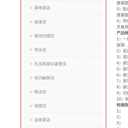
搜索
探地雷达
3
防
）
搜索
4）刑
波速仪
开展
产品
激光扫描仪
1）
探测
旁压仪
2）
3）雷
4）探
孔压和原位渗透仪
5）
6）
动力触探仪
7）穿
8）探
电法仪
9）
10）
性能
地震仪
1）
2）
边坡雷达
3） 