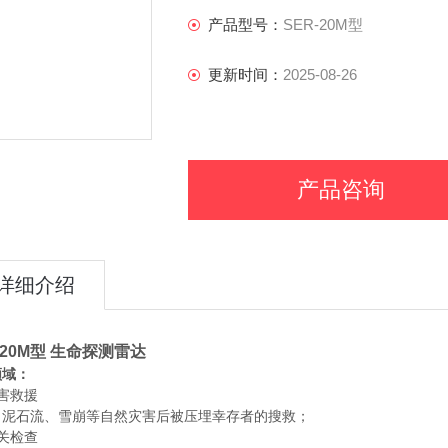
产品型号：
SER-20M型
3）雷达主机具有良好的防雨密封性能，
更新时间：
2025-08-26
4）探测距离远，对空探测静止目标大于
5）探测目标多样，既可搜寻
产品咨询
详细介绍
-20M型
生命探测雷达
领域：
害救援
、泥石流、雪崩等自然灾害后被压埋幸存者的搜救；
关检查