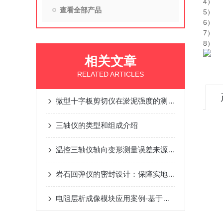
4） 
查看全部产品
5） 
6） 
7） 
8） 
相关文章
RELATED ARTICLES
微型十字板剪切仪在淤泥强度的测定时所用方法的建议
三轴仪的类型和组成介绍
温控三轴仪轴向变形测量误差来源与控制方法
岩石回弹仪的密封设计：保障实地测量的使用寿命
电阻层析成像模块应用案例-基于电阻率层析成像的三维旋喷灌注加固形态监测