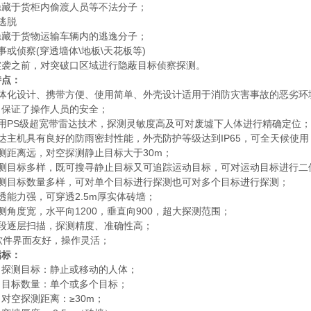
隐藏于货柜内偷渡人员等不法分子；
逃脱
隐藏于货物运输车辆内的逃逸分子；
事或侦察(穿透墙体\地板\天花板等)
突袭之前，对突破口区域进行隐蔽目标侦察探测。
特点：
一体化设计、携带方便、使用简单、外壳设计适用于消防灾害事故的恶劣环
，保证了操作人员的安全；
采用PS级超宽带雷达技术，探测灵敏度高及可对废墟下人体进行精确定位；
达主机具有良好的防雨密封性能，外壳防护等级达到IP65，可全天候使用
测距离远，对空探测静止目标大于30m；
探测目标多样，既可搜寻静止目标又可追踪运动目标，可对运动目标进行二
探测目标数量多样，可对单个目标进行探测也可对多个目标进行探测；
透能力强，可穿透2.5m厚实体砖墙；
测角度宽，水平向1200，垂直向900，超大探测范围；
分段逐层扫描，探测精度、准确性高；
软件界面友好，操作灵活；
指标：
 探测目标：静止或移动的人体；
 目标数量：单个或多个目标；
对空探测距离：≥30m；