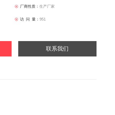
厂商性质：
生产厂家
外壳防护等级达到IP65，可全天候使用；
访 问 量：
951
30m；
联系我们