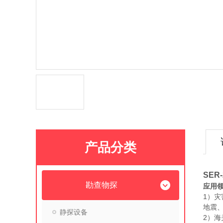
产品分类
SER
勘查物探
应用
1）灾
地震
静探设备
2）海