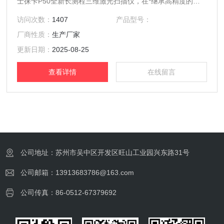
士徕卡P50全新长测程三维激光扫描仪，在*继承高精度的测
角测距技术、 WFD波形数字化技术、 Mixed Pixels混合像 元
访问次数：
1407
产品型号：
技术和HDR图像技术的同时，扫描距离提高至1km以上，使得
厂商性质：
生产厂家
徕卡ScanStation P50具有更长的测程和更*的性能，满足长距
离及各种扫描任务需求。
更新日期：
2025-08-25
查看详情
在线留言
公司地址：苏州市吴中区开发区旺山工业园兴东路31号
公司邮箱：13913683786@163.com
公司传真：86-0512-67379692