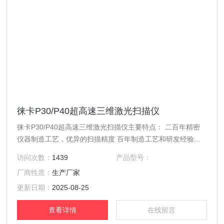
徕卡P30/P40超高速三维激光扫描仪
徕卡P30/P40超高速三维激光扫描仪主要特点： 二百年精密
仪器制造工艺，优异的扫描精度 百年制造工艺和研发经验，
硬件品质，确保了仪器具有更高的性能 测角精度8“，测距精
访问次数：
1439
产品型号：
度1.2mm+10ppm，优异的精度指标，确保成准可靠 WFD波
厂商性质：
生产厂家
形数字化技术，扫描噪声低 扫描速率高达1,000,000点/秒，
超高速的扫描可减少外业时间，节省成本
更新日期：
2025-08-25
查看详情
在线留言