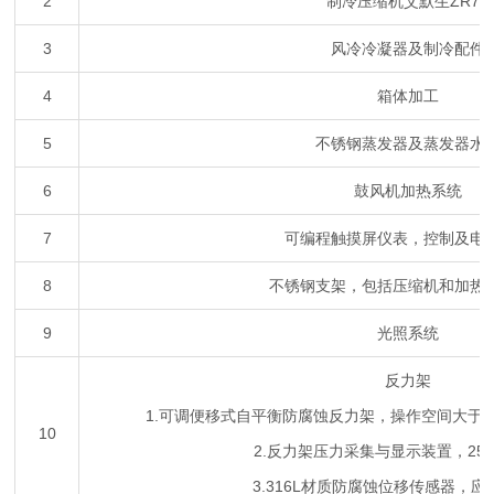
2
制冷压缩机艾默生ZR72
3
风冷冷凝器及制冷配件
4
箱体加工
5
不锈钢蒸发器及蒸发器水
6
鼓风机加热系统
7
可编程触摸屏仪表，控制及电
8
不锈钢支架，包括压缩机和加热
9
光照系统
反力架
1.可调便移式自平衡防腐蚀反力架，操作空间大于12
10
2.反力架压力采集与显示装置，25
3.316L材质防腐蚀位移传感器，