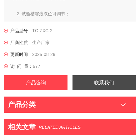
2. 试验槽溶液液位可调节；
3. 试验槽风干系统自动控制，时间可设定，中心点风速按照
产品型号：
TC-ZXC-2
10 m/s设计；
厂商性质：
生产厂家
4. 浸泡过程中，水箱和试验槽的海水实现内循环，保持试验
更新时间：
2025-08-26
槽海水恒温；
访 问 量：
577
5. 干湿循环过程全自动，时间和循环规律可通过触摸屏仪表
产品咨询
联系我们
编程；
产品分类
相关文章
RELATED ARTICLES