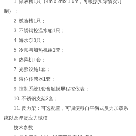
1. 储液槽1只（4m x 2mx 1.6m，可根据实际情况订
制）；
2.
试验槽1只；
3. 不锈钢控温水箱1只；
4. 海水泵3只；
5. 冷却与加热机组1套；
6. 热风机1套；
7. 光照设施1套；
8. 液位传感器1套；
9. 控制系统1套含触摸屏程控仪表；
10. 不锈钢支架2套；
11.
反力架：可选配置，可调便移自平衡式反力加载系
统以及弹簧应力试模
技术参数