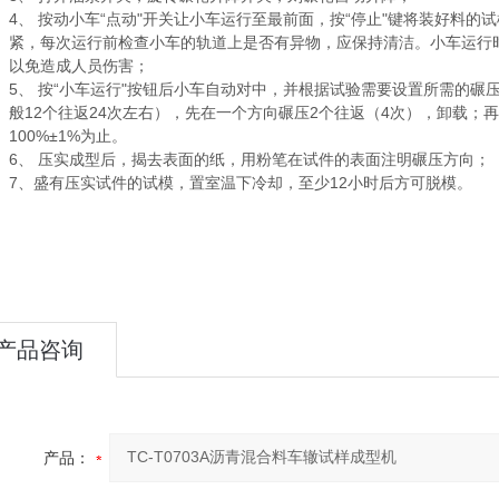
4、 按动小车“点动"开关让小车运行至最前面，按“停止"键将装好料
紧，每次运行前检查小车的轨道上是否有异物，应保持清洁。小车运行
以免造成人员伤害；
5、 按“小车运行"按钮后小车自动对中，并根据试验需要设置所需的
般12个往返24次左右），先在一个方向碾压2个往返（4次），卸载
100%±1%为止。
6、 压实成型后，揭去表面的纸，用粉笔在试件的表面注明碾压方向；
7、
盛有压实试件的试模，置室温下冷却，至少
12小时后方可脱模。
产品咨询
产品：