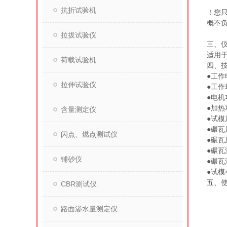
抗折试验机
！您
概不
拉拔试验仪
三、
适用
荷载试验机
四、
●工
拉伸试验仪
●工作
●电机
●加热
含量测定仪
●试模
●碾瓦
闪点、燃点测试仪
●碾瓦
●碾瓦
铺砂仪
●碾瓦
●试模
五、
CBR测试仪
路面渗水量测定仪