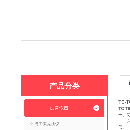
产品分类
TC-
沥青仪器
TC-
一、
弯曲梁流变仪
便。