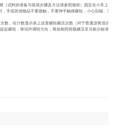
的试模（试料的准备与装填步骤及方法请参照规程）固定在小车上，且锁
时，手或其他物品不要接触，不要伸手触摸碾轮，小心刮碰、烫伤，
碾压次数，在计数显示表上设置碾轮碾压次数（对于普通沥青混合料，一
；再提起碾轮，将试件调转方向，再加相同荷载碾压至马歇尔标准密实度