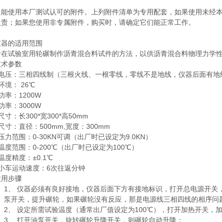
只能使用本厂测试认可的附件。上列附件清单为专用配套，如果使用未经
负责；如果您使用非专属附件，购买时，请确定它们能正常工作。
仪器的适用范围
于在试验室用轮碾制作沥青混合料试件的方法，以供沥青混合料物理力学
技术参数
作电压：三相四线制（三根火线、一根零线，零线不是地线，仪器后面有地
环境： 26℃
功率：1200W
功率：3000W
尺寸：长300*宽300*高50mm
尺寸：直径：500mm,宽度：300mm
压力范围：0-30KN可调（出厂时已设定为9.0KN）
温度范围：0-200℃（出厂时已设定为100℃）
温度精度：±0.1℃
小车运动速度：6次往返分钟
使用步骤
1、 仪器必须有良好接地，仪器后面下方有接地标识，打开总电源开关
泵开关，提升碾轮，如果碾轮没有反应，那是电源线三相四线的相序问
2、 设定所需试验温度（通常出厂值设定为100℃），打开加热开关，
3、 打开油泵开关，旋转碾轮升降开关，则碾轮自动升降；