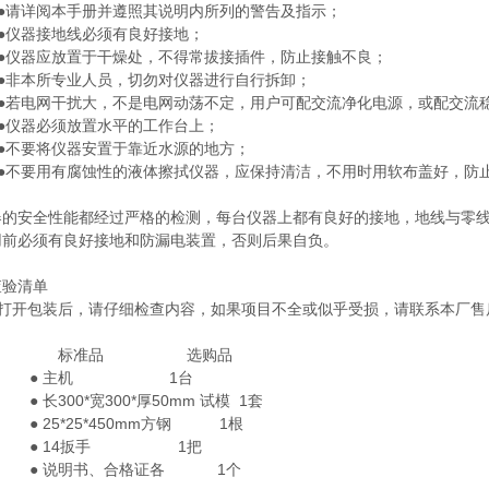
●请详阅本手册并遵照其说明内所列的警告及指示；
●仪器接地线必须有良好接地；
●仪器应放置于干燥处，不得常拔接插件，防止接触不良；
●非本所专业人员，切勿对仪器进行自行拆卸；
●若电网干扰大，不是电网动荡不定，用户可配交流净化电源，或配交流
●仪器必须放置水平的工作台上；
●不要将仪器安置于靠近水源的地方；
●不要用有腐蚀性的液体擦拭仪器，应保持清洁，不用时用软布盖好，防
器的安全性能都经过严格的检测，每台仪器上都有良好的接地，地线与零
用前必须有良好接地和防漏电装置，否则后果自负。
查验清单
打开包装后，请仔细检查内容，如果项目不全或似乎受损，请联系本厂售
标准品 选购品
● 主机 1台
● 长300*宽300*厚50mm 试模 1套
● 25*25*450mm方钢 1根
● 14扳手 1把
● 说明书、合格证各 1个