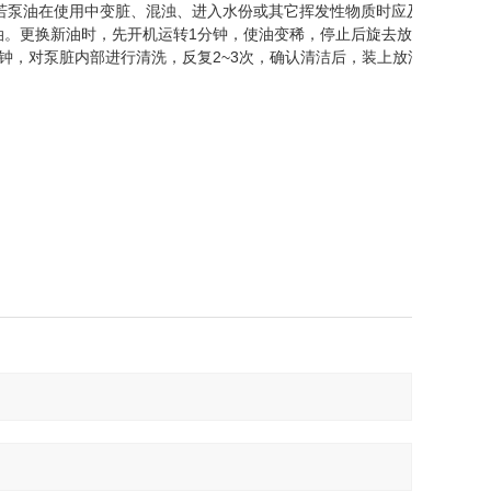
若泵油在使用中变脏、混浊、进入水份或其它挥发性物质时应及时换新
油。更换新油时，先开机运转
1
分钟，使油变稀，停止后旋去放油螺丝，
钟，对泵脏内部进行清洗，反复
2~3
次，确认清洁后，装上放油螺丝，