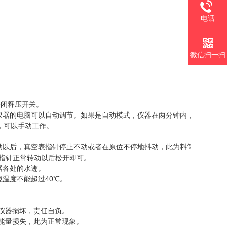
电话
微信扫一扫
关闭释压开关。
仪器的电脑可以自动调节。如果是自动模式，仪器在两分钟内，负压达
，可以手动工作。
动以后，真空表指针停止不动或者在原位不停地抖动，此为料筒密封不严
指针正常转动以后松开即可。
器各处的水迹。
温度不能超过40℃。
仪器损坏，责任自负。
能量损失，此为正常现象。