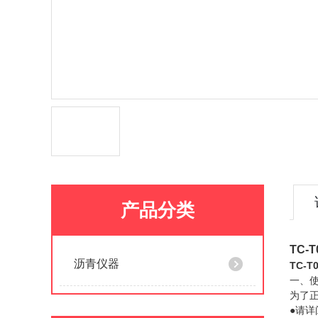
产品分类
TC-
沥青仪器
TC-
一、
为了
●请