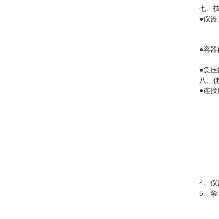
七、
●仪器
AC
●容器
40
●负压数
八、
●连
4、
5、