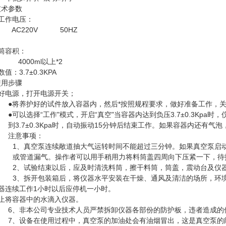
技术参数
工作电压：
220V 50HZ
筒容积：
00ml以上*2
值：3.7±0.3KPA
使用步骤
接好电源，打开电源开关；
●将养护好的试件放入容器内，然后*按照规程要求，做好准备工作，
●可以选择“工作"模式，开启“真空"当容器内达到负压
3.7
±
0.3Kpa
时，
到
3.7
±
0.3Kpa
时，自动振动
15
分钟后结束工作。如果容器内还有气泡
注意事项：
1、真空泵连续敞道抽大气运转时间不能超过三分钟。如果真空泵启
或管道漏气。操作者可以用手稍用力将料筒盖四周向下压紧一下，待
2、试验结束以后，应及时清洗料筒，擦干料筒，筒盖，震动台及仪
3、拆开包装箱后，将仪器水平安装在干燥、通风及清洁的场所，环境
仪器连续工作1小时以后应停机一小时。
禁止将容器中的水滴入仪器。
6、非本公司专业技术人员严禁拆卸仪器各部份的防护板，违者造成的
7、设备在使用过程中，真空泵的加油处会有油烟冒出，这是真空泵的