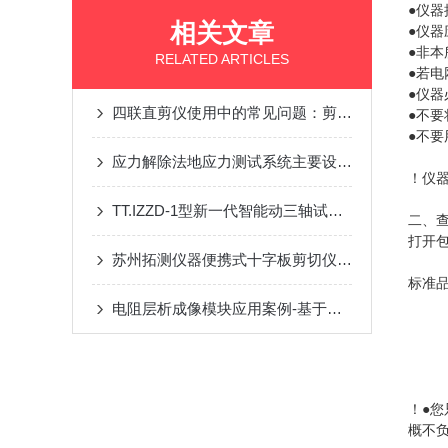
●仪
相关文章
●仪
●非
RELATED ARTICLES
●若
●仪
四联直剪仪使用中的常见问题：剪切盒变形、出力不均与校正
●不
●不
应力解除法地应力测试系统主要设备技术参数
！仪
TT.IZZD-1型新一代智能动三轴试验仪厂家
二、
打开
苏州拓测仪器便携式十字板剪切仪说明书
标
电阻层析成像模块应用案例-基于电阻率层析成像的三维旋喷灌注加固形态监测
！●
概不