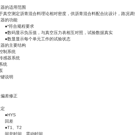
仪器的适用范围
于真空测定沥青混合料理论相对密度，供沥青混合料配合比设计，路况调
仪器的功能
●*符合规程要求
●数码显示负压值，与真空压力表相互对照，试验数据真实
●数显显示每个单元工作的试验状态
仪器的主要结构
控制系统
传感器系统
系统
泵
按键说明
值偏差修正
设定
●HYS
回差
●T1、T2
间息时间、震动时间