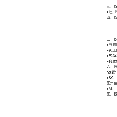
三、
●
适用
四、
五、
●电脑
●负压
●气动
●真空
六、
“设置"
●SC
压力
●AL
压力