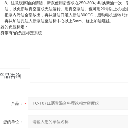
8
、
注意观察油的清洁，新泵使用后要求在
250-300
小时换新油一次，
油，以免影响真空度或无法运转。用真空泵油。也可用
20
号以上机械
把泵内污油全部放出，再从进油口灌入新油
300CC
，启动电机运转
1
分
再从加油孔注入新泵油至油标中心以上
5
mm
。旋上加油螺丝。
仪器的负压标定：
本身带有*的负压标定系统
产品咨询
产品：
您的单位：