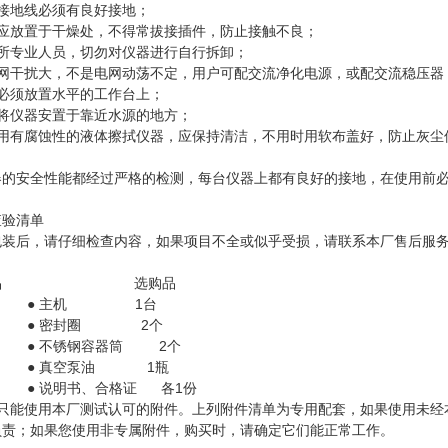
器接地线必须有良好接地；
器应放置于干燥处，不得常拔接插件，防止接触不良；
本所专业人员，切勿对仪器进行自行拆卸；
电网干扰大，不是电网动荡不定，用户可配交流净化电源，或配交流稳压器
器必须放置水平的工作台上；
要将仪器安置于靠近水源的地方；
要用有腐蚀性的液体擦拭仪器，应保持清洁，不用时用软布盖好，防止灰尘
器的安全性能都经过严格的检测，每台仪器上都有良好的接地，在使用前
查验清单
包装后，请仔细检查内容，如果项目不全或似乎受损，请联系本厂售后服
准品 选购品
● 主机 1台
● 密封圈 2个
● 不锈钢容器筒 2个
● 真空泵油 1瓶
● 说明书、合格证 各1份
您只能使用本厂测试认可的附件。上列附件清单为专用配套，如果使用未经
负责；如果您使用非专属附件，购买时，请确定它们能正常工作。