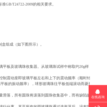
/T24722-2009的相关要求。
制盒组成（如下图所示）。
璃平板及玻璃珠收集器。从玻璃珠试样中称取约20g样
以控制震动座即玻璃平板左右和上下的震动频率（顺时针
璃平板的振动频率），球形玻璃珠往平板低端滚动而菱形
大量滑落，所有圆珠将滚落到圆珠收集器中，而有缺陷的
在线咨询
器进行分离，直至所有的圆玻璃珠通过选形器后，没有带