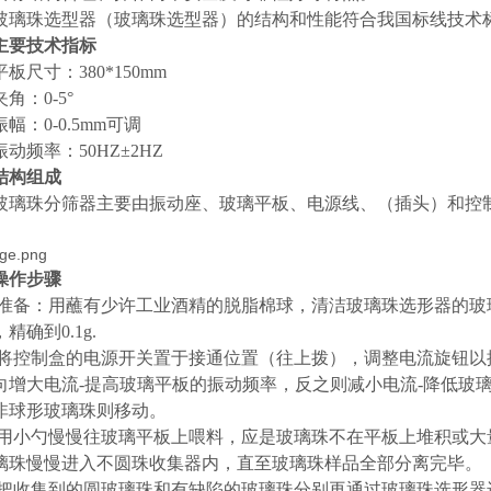
玻璃珠
选型器
（玻璃珠选型器）的结构和性能符合我国标线技术标准GB
主要技术指标
板尺寸：380*150mm
角：0-5°
幅：0-0.5mm可调
动频率：50HZ±2HZ
结构组成
玻璃珠分筛器主要由振动座、玻璃平板、电源线、（插头）和控
操作步骤
.1准备：用蘸有少许工业酒精的脱脂棉球，清洁玻璃珠选形器的玻
精确到0.1g.
.2将控制盒的电源开关置于接通位置（往上拨），调整电流旋钮
向增大电流-提高玻璃平板的振动频率，反之则减小电流-降低玻
非球形玻璃珠则移动。
.3用小勺慢慢往玻璃平板上喂料，应是玻璃珠不在平板上堆积或
璃珠慢慢进入不圆珠收集器内，直至玻璃珠样品全部分离完毕。
.4把收集到的圆玻璃珠和有缺陷的玻璃珠分别再通过玻璃珠选形