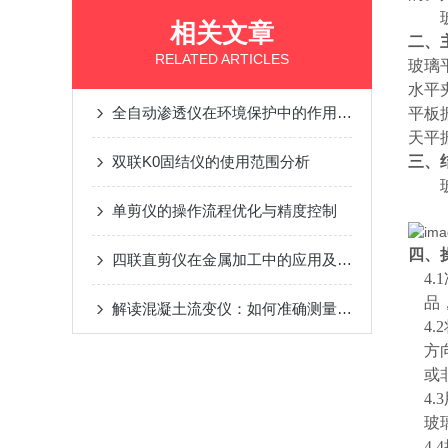
相关文章
二、
RELATED ARTICLES
玻璃平
水平夹
全自动渗透仪在环境保护中的作用与意义
平板振
天平振
双联K0固结仪的使用范围分析
三、
单剪仪的操作流程优化与精度控制
四、
四联直剪仪在金属加工中的应用及性能评估
4
品，
解读混凝土流变仪：如何准确测量混凝土流变特性
4
方
或
4
玻
4