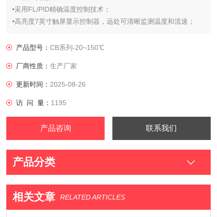
•采用FL/PID精确温度控制技术；
•高亮度7英寸触屏显示控制器，远处可清晰监测温度和流速；
•结构紧凑，无滴漏保温槽盖；
•无内部盘管，易清洗，不结水垢；
产品型号：
CB系列-20~150℃
•掀盖式浴槽，适合用户将样品直接放入水浴;
厂商性质：
生产厂家
•浴槽中无控制头和内部盘管，有更大的水浴空间，能放置更多样
品。
更新时间：
2025-08-26
访 问 量：
1195
产品咨询
联系我们
产品分类
相关文章
RELATED ARTICLES