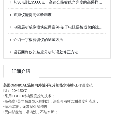
从30点到135000点，高速公路标线光亮度的高采样保障
直剪仪能提高试验精度
电阻层析成像模块应用案例-基于电阻层析成像的综采面突水监测研究
介绍十字板剪切仪的测试方法
岩石回弹仪的精度分析与误差修正方法
详细介绍
美国OMNICAL温控内外循环制冷加热水浴槽
•工作温度范
围：-20~150℃
•采用FL/PID精确温度控制技术；
•高亮度7英寸触屏显示控制器，远处可清晰监测温度和流速；
•结构紧凑，无滴漏保温槽盖；
•无内部盘管，易清洗，不结水垢；