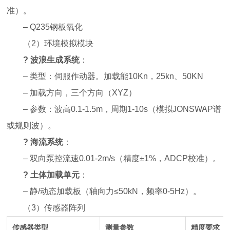
准）。
– Q235钢板氧化
（
2
）
环境模拟模块
?
波浪生成系统
：
– 类型：伺服作动器。加载能10Kn，25kn、50KN
– 加载方向，三个方向（XYZ）
– 参数：波高0.1-1.5m，周期1-10s（模拟JONSWAP谱
或规则波）。
?
海流系统
：
– 双向泵控流速0.01-2m/s（精度±1%，ADCP校准）。
?
土体加载单元
：
– 静/动态加载板（轴向力≤50kN，频率0-5Hz）。
（
3
）
传感器阵列
传感器类型
测量参数
精度要求