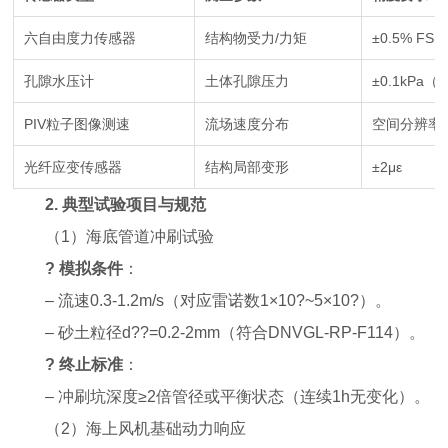
六自由度力传感器
结构物受力/力矩
±0.5% FS
孔隙水压计
土体孔隙压力
±0.1kPa
PIV粒子图像测速
流场速度分布
空间分辨率≤
光纤应变传感器
结构局部变形
±2με
2.
典型试验项目与规范
（
1
）
海底管道冲刷试验
?
模拟条件
：
– 流速0.3-1.2m/s（对应雷诺数1×10?~5×10?）。
– 砂土粒径d??=0.2-2mm（符合DNVGL-RP-F114）。
?
终止标准
：
– 冲刷坑深度≥2倍管径或平衡状态（连续1h无变化）。
（
2
）
海上风机基础动力响应