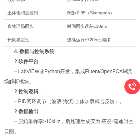
土体饱和度控制
B值≥0.95（Skempton）
多物理场同步
时间同步误差≤10ms
长期稳定性
连续运行≥720h无漂移
4.
数据与控制系统
?
软件平台
：
– LabVIEW或Python开发，集成Fluent/OpenFOAM流
场解析模块。
?
控制逻辑
：
– PID闭环调节（波浪-海流-土体加载耦合反馈）。
?
数据输出
：
– 原始采样率≥10kHz，后处理生成应力-应变-流速时空
云图。