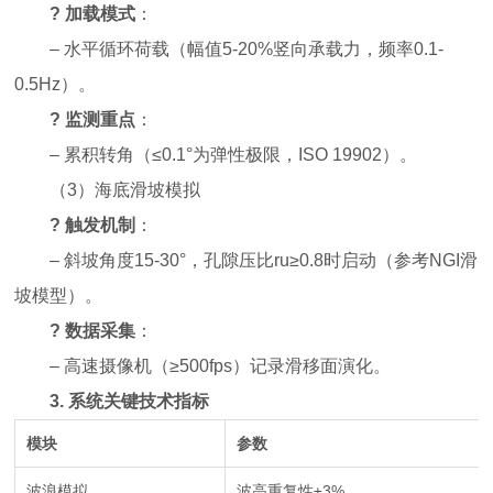
?
加载模式
：
– 水平循环荷载（幅值5-20%竖向承载力，频率0.1-
0.5Hz）。
?
监测重点
：
– 累积转角（≤0.1°为弹性极限，ISO 19902）。
（
3
）
海底滑坡模拟
?
触发机制
：
– 斜坡角度15-30°，孔隙压比ru≥0.8时启动（参考NGI滑
坡模型）。
?
数据采集
：
– 高速摄像机（≥500fps）记录滑移面演化。
3.
系统关键技术指标
模块
参数
波浪模拟
波高重复性±3%