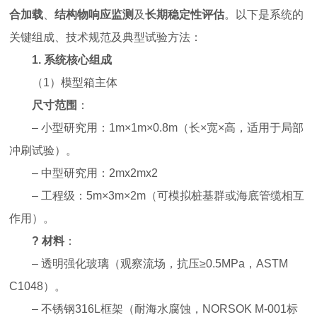
合加载
、
结构物响应监测
及
长期稳定性评估
。以下是系统的
关键组成、技术规范及典型试验方法：
1.
系统核心组成
（
1
）
模型箱主体
尺寸范围
：
– 小型研究用：1m×1m×0.8m（长×宽×高，适用于局部
冲刷试验）。
– 中型研究用：2mx2mx2
– 工程级：5m×3m×2m（可模拟桩基群或海底管缆相互
作用）。
?
材料
：
– 透明强化玻璃（观察流场，抗压≥0.5MPa，ASTM
C1048）。
– 不锈钢316L框架（耐海水腐蚀，NORSOK M-001标