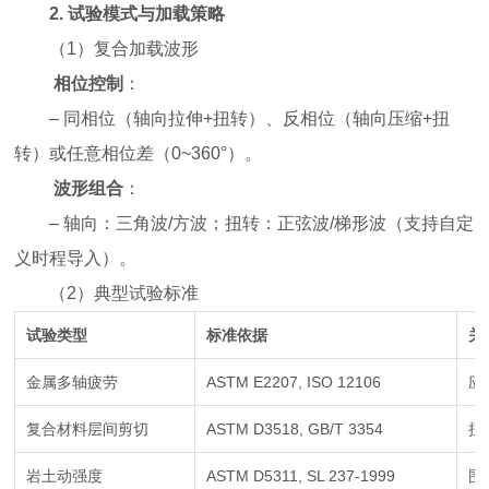
2.
试验模式与加载策略
（
1
）
复合加载波形
相位控制
：
– 同相位（轴向拉伸+扭转）、反相位（轴向压缩+扭
转）或任意相位差（0~360°）。
波形组合
：
– 轴向：三角波/方波；扭转：正弦波/梯形波（支持自定
义时程导入）。
（
2
）
典型试验标准
试验类型
标准依据
关
金属多轴疲劳
ASTM E2207, ISO 12106
应
复合材料层间剪切
ASTM D3518, GB/T 3354
扭
岩土动强度
ASTM D5311, SL 237-1999
围