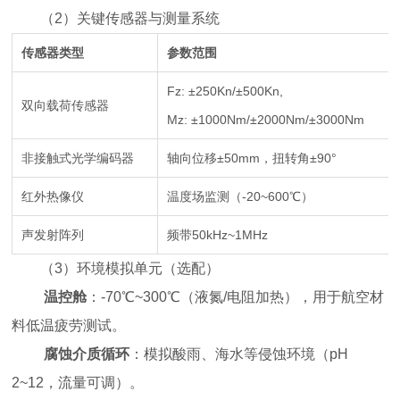
（
2
）
关键传感器与测量系统
传感器类型
参数范围
Fz: ±250Kn/±500Kn,
双向载荷传感器
Mz: ±1000Nm/±2000Nm/±3000Nm
非接触式光学编码器
轴向位移±50mm，扭转角±90°
红外热像仪
温度场监测（-20~600℃）
声发射阵列
频带50kHz~1MHz
（
3
）
环境模拟单元
（选配）
温控舱
：-70℃~300℃（液氮/电阻加热），用于航空材
料低温疲劳测试。
腐蚀介质循环
：模拟酸雨、海水等侵蚀环境（pH
2~12，流量可调）。