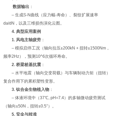
数据输出
：
– 生成S-N曲线（应力幅-寿命）、裂纹扩展速率
da/dN，以及三维损伤演化云图。
4.
典型应用案例
1.
风电主轴疲劳
：
– 模拟启停工况（轴向拉压±200kN + 扭转±1500Nm，
频率2Hz），预测10^6次循环寿命。
2.
桥梁桩基抗震
：
– 水平地震（轴向交变荷载）与车辆制动力矩（扭转）
复合作用下的累积塑性变形。
3.
钛合金生物植入物
：
– 体液环境中（37℃, pH=7.4）的多轴微动疲劳测试
（轴向±50N，扭转±0.5°）。
5.
安全与校准