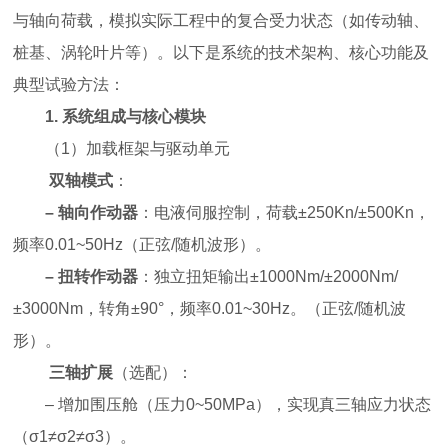
与轴向荷载，模拟实际工程中的复合受力状态（如传动轴、
桩基、涡轮叶片等）。以下是系统的技术架构、核心功能及
典型试验方法：
1.
系统组成与核心模块
（
1
）
加载框架与驱动单元
双轴模式
：
–
轴向作动器
：电液伺服控制，荷载±250Kn/±500Kn，
频率0.01~50Hz（正弦/随机波形）。
–
扭转作动器
：独立扭矩输出±1000Nm/±2000Nm/
±3000Nm，转角±90°，频率0.01~30Hz。（正弦/随机波
形）。
三轴扩展
（选配）：
– 增加围压舱（压力0~50MPa），实现真三轴应力状态
（σ1≠σ2≠σ3）。