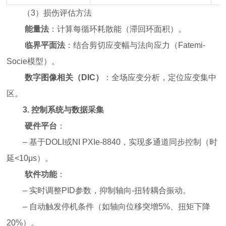
（
3
）
损伤评估方法
能量法
：计算每循环耗散能（滞回环面积）。
临界平面法
：结合剪切应变幅与法向应力（Fatemi-
Socie模型）。
数字图像相关（
DIC
）
：全场应变分析，定位应变集中
区。
3.
控制系统与数据采集
硬件平台
：
– 基于DOLI或NI PXIe-8840，实现多通道同步控制（时
延<10μs）。
软件功能
：
– 实时调整PID参数，抑制轴向-扭转耦合振动。
– 自动触发停机条件（如轴向位移突增5%、扭矩下降
20%）。