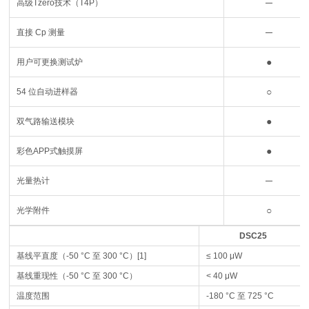
─
高级Tzero技术（T4P）
─
直接 Cp 测量
●
用户可更换测试炉
○
54 位自动进样器
●
双气路输送模块
●
彩色APP式触摸屏
─
光量热计
○
光学附件
DSC25
基线平直度（-50 °C 至 300 °C）[1]
≤ 100 μW
基线重现性（-50 °C 至 300 °C）
< 40 μW
温度范围
-180 °C 至 725 °C