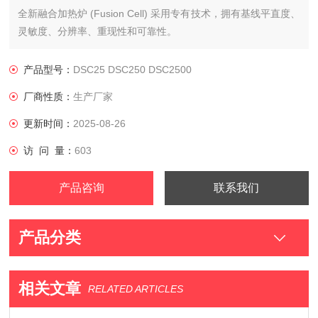
全新融合加热炉 (Fusion Cell) 采用专有技术，拥有基线平直度、
灵敏度、分辨率、重现性和可靠性。
T4P Tzero 热流技术助力实现优质 DSC 性能，以及在单次运行
产品型号：
DSC25 DSC250 DSC2500
中执行热容测量并存储测量结果的能力。
厂商性质：
生产厂家
创新性的APP式触摸屏让仪器实现了简单的一键触碰功能，提高
更新时间：
2025-08-26
了可用性，比之前的DSC更易于获得满意的数据。
访 问 量：
603
高可靠度线性自动进样器可全天候无忧运行、灵
产品咨询
联系我们
产品分类
相关文章
RELATED ARTICLES