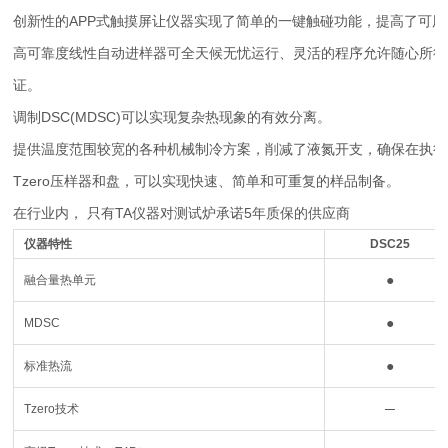
创新性的APP式触摸屏让仪器实现了简单的一键触碰功能，提高了可用
高可靠度线性自动进样器可全天候无忧运行、灵活的程序允许随心所欲
证。
调制DSC(MDSC)可以实现复杂热现象的有效分离。
提供温度范围较宽的各种机械制冷方案，削减了液氮开支，确保在执行
Tzero压样器和盘，可以实现快速、简单和可重复的样品制备。
在行业内， 只有TA仪器对测试炉承诺5年质保的供应商
仪器特性
DSC25
●
融合量热单元
●
MDSC
●
标准热流
─
Tzero技术