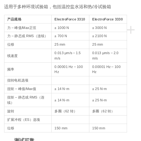
适用于多种环境试验箱，包括温控盐水浴和热/冷试验箱
产品规格
ElectroForce 3310
ElectroForce 3330
+
力 – 峰值/Max正弦
± 1000 N
± 3000 N
力 – 静态或 RMS（连续）
± 700 N
± 2100 N
位移
25 mm
25 mm
0.013 μm/s – 1.5
0.013 μm/s – 2.0
线速度
m/s
m/s
0.00001 Hz – 100
0.00001 Hz – 100
频率
Hz
Hz
扭转电机选项
扭矩 – 峰值/Max值
± 14 N-m
± 25 N-m
扭矩 – 静态或 RMS（连
± 14 N-m
± 25 N-m
续）
旋转
多圈（62 转）
多圈（62 转）
扩展冲程（ES）选项
位移
150 mm
150 mm
测试可靠