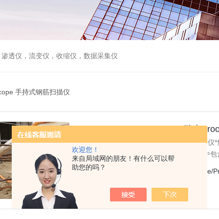
，渗透仪，流变仪，收缩仪，数据采集仪
oscope 手持式钢筋扫描仪
Profoscope/Profoscope+瑞士
瑞士Proceq Profoscope手持式钢
欢迎您！
直径测量的值得信赖仪器，混凝土结构中包含钢
来自局域网的朋友！有什么可以帮
用来准确地确定钢筋的位置以及其距离表面
助您的吗？
访问次数：
1310
产品型号：
Profoscope/P
筋显像功能。
更新日期：
2025-08-25
查看详情
在线留言