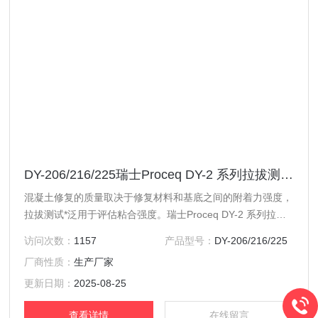
DY-206/216/225瑞士Proceq DY-2 系列拉拔测试仪
混凝土修复的质量取决于修复材料和基底之间的附着力强度，
拉拔测试*泛用于评估粘合强度。瑞士Proceq DY-2 系列拉拔
测试仪涵盖了整个拉拔应用范围，它拥有的便利操作并可存
访问次数：
1157
产品型号：
DY-206/216/225
储、记录所有测试。基于所有标准规定的加载速率值，它配有
厂商性质：
生产厂家
集成反馈控制电机，从而为重复次数最多的结果提供全自动测
试。
更新日期：
2025-08-25
查看详情
在线留言