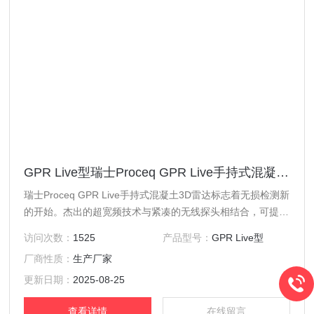
GPR Live型瑞士Proceq GPR Live手持式混凝土3D雷达
瑞士Proceq GPR Live手持式混凝土3D雷达标志着无损检测新
的开始。杰出的超宽频技术与紧凑的无线探头相结合，可提供
行业性能。只需连接到iPad，即可可靠地探测物体和后墙，且
访问次数：
1525
产品型号：
GPR Live型
具有惊人的清晰度和易用性，在工业应用中运用增强现实技术
厂商性质：
生产厂家
的大型检测解决方案。
更新日期：
2025-08-25
查看详情
在线留言