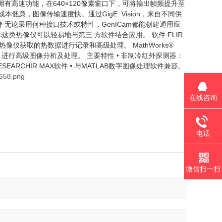
储。 拥有高速功能，在640×120像素窗口下，可将输出帧频提升至
00米，成本低廉，图像传输速度快。通过GigE Vision，来自不同供
持 无论采用何种接口技术或特性，GenICam都能创建通用应
sc这类热像仪可以轻易地与第三 方软件结合应用。 软件 FLIR
 能对热像仪获取的热数据进行记录和高级处理。 MathWorks®
据，进行高级图像分析及处理。 主要特性 • 非制冷红外探测器：
ESEARCHIR MAX软件 • 与MATLAB数字图像处理软件兼容。
在线咨询
电话
微信扫一扫