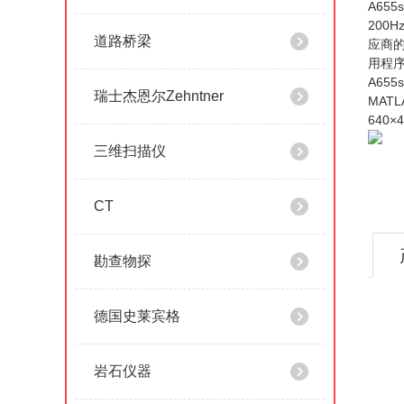
A65
200
道路桥梁
应商的
用程序
A65
瑞士杰恩尔Zehntner
MAT
640
三维扫描仪
CT
勘查物探
德国史莱宾格
岩石仪器