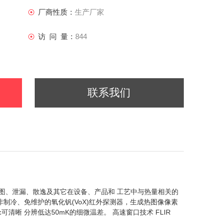
厂商性质：
生产厂家
访 问 量：
844
联系我们
热图、泄漏、散逸及其它在设备、产品和 工艺中与热量相关的
有非制冷、免维护的氧化钒(VoX)红外探测器，生成热图像像素
c可清晰 分辨低达50mK的细微温差。 高速窗口技术 FLIR