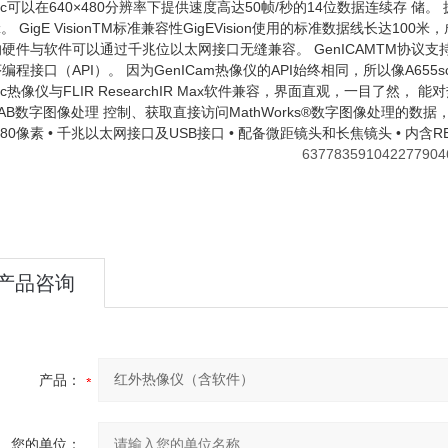
5sc可以在640×480分辨率下提供速度高达50帧/秒的14位数据连续存 
Hz。 GigE VisionTM标准兼容性GigEVision使用的标准数据线长达1
硬件与软件可以通过千兆位以太网接口无缝兼容。 GenICAMTM协议支
编程接口（API）。 因为GenICam热像仪的API始终相同，所以像A655
5sc热像仪与FLIR ResearchIR Max软件兼容，界面直观，一目了然，
LAB数字图像处理 控制、获取直接访问MathWorks®数字图像处理的数
×480像素 • 千兆以太网接口及USB接口 • 配备微距镜头和长焦镜头 • 内含R
产品咨询
产品：
您的单位：