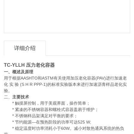
详细介绍
TC-YLLH
压力老化容器
一、概述及原理
用于根据AASHTO和ASTM有关使用加压老化容器(PAV)进行加速老
化 实 验 (S H R PPP-1)的标准实验版本来进行加速沥青样品老化实
验。
二、
主要技术
* 触摸屏控制，用于美观界面，操作简单；
* 紧凑的不锈钢容器和螺栓式容器盖易于维护；
* 不锈钢样品架满足对平衡的要求；
* 节约能源—在预热阶段的功率可达525 W;
* 稳定温度时功率消耗小于60W。减小对散热通风系统的热负