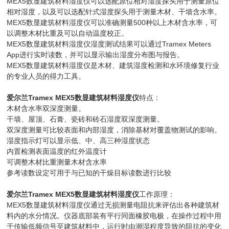
MEX5数显建筑材料湿度仪可以选配原位相对湿度探头用于测量原位
相对湿度，以及可以选配针式湿度探头用于测量木材、干墙含水率。
MEX5数显建筑材料湿度仪可以准确测量500种以上木材含水率，可
以调整木材比重及可以自动温度校正。
MEX5数显建筑材料湿度仪湿度测试结果可以通过Tramex Meters
App进行实时读数，并可以显示输出湿度分布图与报告。
MEX5数显建筑材料湿度仪是木材、建筑湿度检测和水环境修复行业
的专业人员的得力
工具。
爱尔兰Tramex MEX5数显建筑材料湿度仪
特点：
木材含水率双深度测量。
干墙、屋顶、石膏、瓷砖和砖石湿度双深度测量。
双深度测量可比较表面和内部湿度，消除基材对覆盖物测试的影响。
湿度指示灯可以显示低、中、高三种湿度状态
内置检测表面温度的红外温度计
可调整木材比重测量木材含水率
参考读数设定可用于与已知的干燥目标读数进行比较
爱尔兰Tramex MEX5数显建筑材料湿度仪
工作原理：
MEX5数显建筑材料湿度仪通过无损测量电阻抗来评估出各种建筑材
料内的水分情况。仪器底部装有平行同面橡胶电极，在操作过程中用
于传输低频信号至建筑材料中，运行时由潮湿程度导致的阻抗的变化