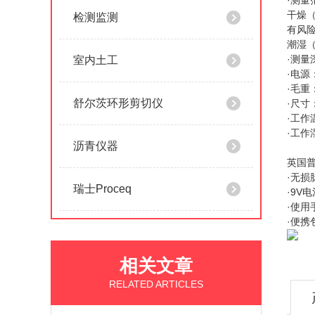
·测量
干燥（
检测监测
有风险
潮湿（
·测量
室内土工
·电源
·毛重：
舒尔茨环形剪切仪
·尺寸：
·工作
·工作
沥青仪器
英国普
·无损
瑞士Proceq
·9V电
·使用
·便携
相关文章
RELATED ARTICLES