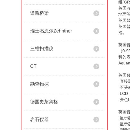
维(GR
英国P
道路桥梁
地面
英国普
英国普
瑞士杰恩尔Zehntner
泡。
英国普
三维扫描仪
（0-
料的表
Aqu
CT
英国普洛
·直
勘查物探
·不
·LC
·变色
德国史莱宾格
英国普洛
·显示
岩石仪器
·显示