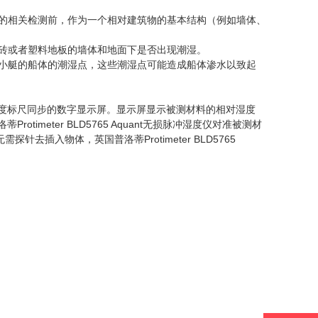
严格、更耗时的相关检测前，作为一个相对建筑物的基本结构（例如墙体、
测覆盖有瓷砖或者塑料地板的墙体和地面下是否出现潮湿。
检测玻璃纤维小艇的船体的潮湿点，这些潮湿点可能造成船体渗水以致起
彩色LED刻度标尺同步的数字显示屏。显示屏显示被测材料的相对湿度
timeter BLD5765 Aquant无损脉冲湿度仪对准被测材
去插入物体，英国普洛蒂Protimeter BLD5765