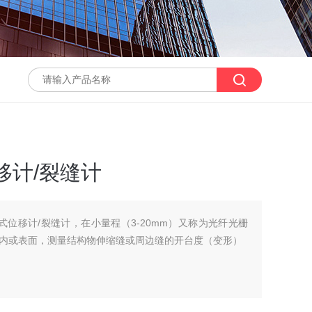
移计/裂缝计
顶杆式位移计/裂缝计，在小量程（3-20mm）又称为光纤光栅
内或表面，测量结构物伸缩缝或周边缝的开台度（变形）