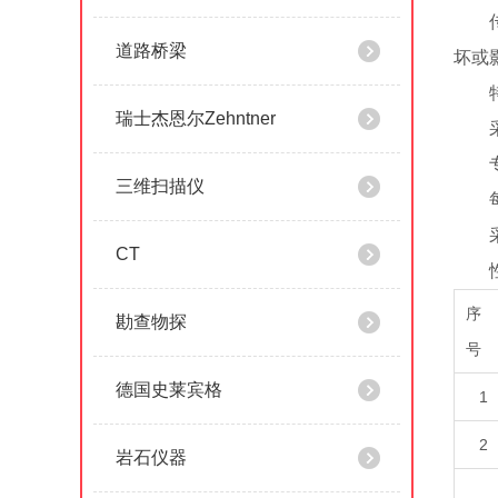
传感
道路桥梁
坏或
特
瑞士杰恩尔Zehntner
采用
专型
三维扫描仪
每个
采用
CT
性
序
勘查物探
号
德国史莱宾格
1
2
岩石仪器