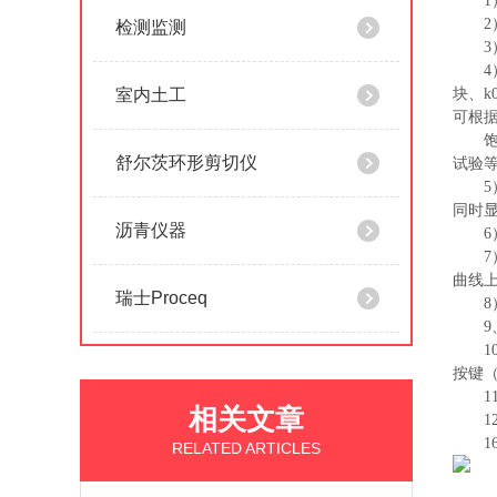
2
检测监测
4
室内土工
块、
可根
舒尔茨环形剪切仪
试验
同时显
沥青仪器
曲线
瑞士Proceq
9
1
按键（
1
相关文章
RELATED ARTICLES