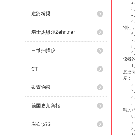
2
3
道路桥梁
特性
瑞士杰恩尔Zehntner
6
7
8
三维扫描仪
9
仪器
1
CT
度控
度
；
勘查物探
4
5
德国史莱宾格
精度+/
6
7
岩石仪器
8