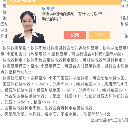
1）试验过程全自动控制：计算机能够自动控制整个试验过程，其中包括试
）用于试验中控制和试验后数据处理的 Windows 版软件，支持Windows10
欢迎您！
3）控制方式：既可以应变式控制，也可以应力式控制；
来自局域网的朋友！有什么可以帮
）
饱和土动态
试验模块：软件采用多个试验模块进行控制，包括数据采集模
助您的吗？
k0固结试验模块、三轴流变试验模块（分级加载和分别加载）、
动三轴加
据试验方案设计对试验模块进行任意的组合；
饱和土动态
试验模块
：非饱和土固结试验、非饱和土等应变剪切试验、非
等；
5）软件数据采集：软件系统对数据进行自动的存储和显示，软件试验显示部
示3个图形窗口（均采用双 Y 坐标显示，可自行设置X和双Y显示对象）
6）传感器标定：软件系统自带传感器标定模块，可对传感器等进行标定；
7）数据显示界面：至少3个显示界面，可设置实时显示数据，进行自由切
上点的坐标等功能；
8）数据处理模块：选择至少3个不同围压的试验数据，可自动绘制莫尔圆
、
围压
体积控制器
：0~
2
MPa，分辨率1kPa，绝对精度2kPa，
采用无气水
0
、反压
体积控制器
：
反压加载范围
0~
1
MPa，分辨率1kPa，绝对精度2kPa，
非外置型连接按键控制器），配套非触摸LCD，防止超过压力和体积的自
1、孔压：0-2MPa，精度+/-1kPa；
12、自带传感器标定系统，仪器自身可标定各类传感器。
16、另配乳胶膜、制样器、透水石、不透水板、O型圈等配件 1套