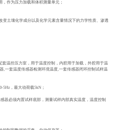
用，作为压力加载和体积测量单元；
在不改变土壤化学成分以及化学元素含量情况下的力学性质、渗透
，配套温控
压力室，用于温度控制
，
内腔用于加载，外腔用于温
器,一套温度传感器检测环境温度,一套传感器闭环控制试样温
-5Hz，最大动荷载
5
kN；
，传感器必须内置试样底部，测量试样内部真实温度，温度控制