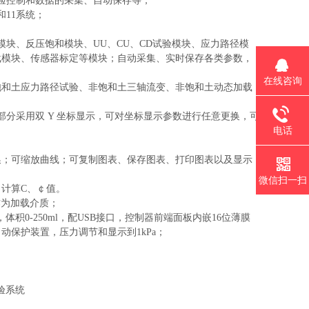
验控制和数据的采集、自动保存等；
和11系统；
块、反压饱和模块、UU、CU、CD试验模块、应力路径模
载模块
、传感器标定
等
模块；自动采集、实时保存各类参数，
在线咨询
饱和土应力路径试验、非饱和土三轴流变、非饱和土动态加载
分采用双 Y 坐标显示，可对坐标显示参数进行任意更换，可
电话
；
换；可缩放曲线；可复制图表、保存图表、打印图表以及显示
微信扫一扫
、计算C、￠值。
作为加载介质
；
体积0-250ml，配
USB
接口，控制器前端面板内嵌16位薄膜
动保护装置，压力调节和显示到1kPa；