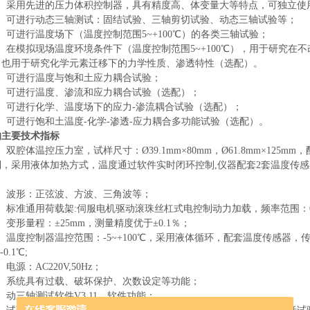
、
采用先进的压力体积控制器，具有精度高、体变量大等特点，可独立使
、
可进行动态三轴测试：固结试验、三轴剪切试验、动态三轴试验等；
4、可进行温度场下（温度控制范围5~+100℃）的各类三轴试验；
4、在模拟现场温度环境条件下（温度控制范围5~+100℃），用于研究
，也用于研究化学元素迁移下的力学性质、渗透特性（选配）。
、
可进行温度与饱和土应力耦合试验；
、
可进行温度、渗流和应力耦合试验（选配）；
、
可进行化学、温度场下的应力-渗流耦合试验（选配）；
、
可进行饱和土温度-化学-渗透-应力耦合多功能试验（选配）。
的主要技术指标
、
双腔体温控压力室，试样尺寸：Ø39.1mm×80mm，Ø61.8mm×125mm
制，采用液体加热方式
，温度通过软件实时闭环控制,仪器配套2套温度传感
2、波形：正弦波、方波、三角波等；
3、标准通用荷载架:伺服电机驱动滚珠丝
杠式电控制动力加载，频率范围：0
、
变形量程：±2
5
mm，测量精度优于±0.1％；
、
温度控制器温控范围：-
5
~+100℃，采用液体循环，配套温度传感器
-0.1℃
;
、
电源：AC220V,50Hz；
、
系统具有过载、破坏保护、次数设定等功能；
、
动三轴测试软件V3.11，软件功能
：